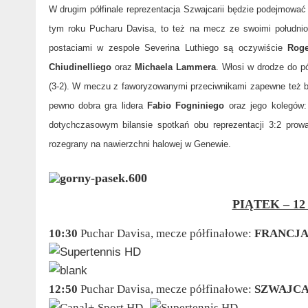
W drugim półfinale reprezentacja Szwajcarii będzie podejmow
tym roku Pucharu Davisa, to też na mecz ze swoimi południo
postaciami w zespole Severina Luthiego są oczywiście
Roge
Chiudinelliego
oraz
Michaela Lammera
. Włosi w drodze do pó
(3-2). W meczu z faworyzowanymi przeciwnikami zapewne też bę
pewno dobra gra lidera
Fabio Fogniniego
oraz jego kolegów
dotychczasowym bilansie spotkań obu reprezentacji 3:2 prow
rozegrany na nawierzchni halowej w Genewie.
PIĄTEK – 12
10:30
Puchar Davisa, mecze półfinałowe:
FRANCJA
12:50
Puchar Davisa, mecze półfinałowe:
SZWAJCA