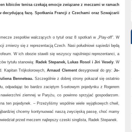
en kibiców tenisa czekają emocje związane z meczami w ramach
 decydującą fazę. Spotkania Francji z Czechami oraz Szwajcarii
2 mecze zespołów walczących o tytuł oraz 8 spotkań w „Play-off”. W
cji zmierzy się z reprezentacją Czech. Nasi południowi sąsiedzi będą
rofeum. W ich obozie stawili się wszyscy najsilniejsi reprezentanci, a
ców tytułu stanowią:
Radek Stepanek, Lukas Rosol i Jiri Vesely
. W
d. Kapitan Trójkolorowych,
Arnaud Clement
desygnował do gry:
Jo-
Juliena Benneteau.
Szczególnie z dobrej strony pokazał się ostatnio
ału, odpadając bo bardzo zaciętym 5-setowym pojedynku z Rogerem
 nawierzchni ziemnej w Paryżu, co powinno sprzyjać gospodarzom.
ę na ten pojedynek. – Przeżyliśmy wspólnie wiele wyjątkowych chwil,
k najbardziej chcemy kontynuować naszą zwycięską passę, choć mamy
owiedział przed meczem najlepszy czeski singlista, Radek Stepanek.