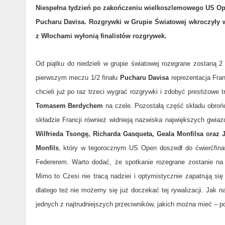
Niespełna tydzień po zakończeniu wielkoszlemowego US Op
Pucharu Davisa. Rozgrywki w Grupie Światowej wkroczyły w
z Włochami wyłonią finalistów rozgrywek.
Od piątku do niedzieli w grupie światowej rozegrane zostaną 
pierwszym meczu 1/2 finału
Pucharu Davisa
reprezentacja Fran
chcieli już po raz trzeci wygrać rozgrywki i zdobyć prestiżowe t
Tomasem Berdychem
na czele. Pozostałą część składu obroń
składzie Francji również widnieją nazwiska największych gwiaz
Wilfrieda Tsongę, Richarda Gasqueta, Geala Monfilsa oraz 
Monfils
, który w tegorocznym US Open doszedł do ćwierćfin
Federerem. Warto dodać, że spotkanie rozegrane zostanie na
Mimo to Czesi nie tracą nadziei i optymistycznie zapatrują si
dlatego też nie możemy się już doczekać tej rywalizacji. Ja
jednych z najtrudniejszych przeciwników, jakich można mieć – p