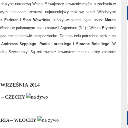
ać drużynę narodową Włoch. Szwajcarzy poważnie myślą o zdobyciu w
wymi sąsiadami zestawili najmocniejszy możliwy skład. Wiodącymi
r Federer
i
Stan Wawrinka
, którzy wspierani będą przez
Marco
łfinału w pokonanym polu zostawili Argentynę (3-1) i Wielką Brytanię
dą chcieli sprawić niespodziankę. Do tego celu potrzebna będzie na
:
Andreasa Seppiego
,
Paolo Lorenziego
i
Simone Bolelliego
. W
adzą Szwajcarzy. Są oni również faworytem meczu, który zostanie
 WRZEŚNIA 2014
 – CZECHY
RIA – WŁOCHY