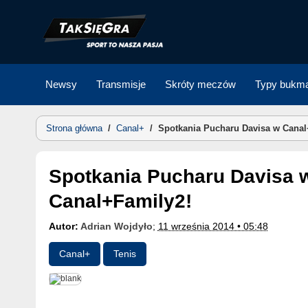
Skip
to
content
Newsy
Transmisje
Skróty meczów
Typy bukma
Strona główna
/
Canal+
/
Spotkania Pucharu Davisa w Canal
Spotkania Pucharu Davisa w Canal+ Sport i
Canal+Family2!
Autor:
Adrian Wojdyło
;
11 września 2014 • 05:48
Canal+
Tenis