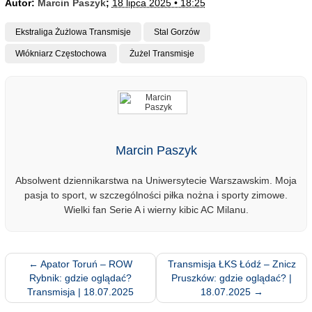
Autor:
Marcin Paszyk
;
18 lipca 2025 • 18:25
Ekstraliga Żużlowa Transmisje
Stal Gorzów
Włókniarz Częstochowa
Żużel Transmisje
Marcin Paszyk
Absolwent dziennikarstwa na Uniwersytecie Warszawskim. Moja
pasja to sport, w szczególności piłka nożna i sporty zimowe.
Wielki fan Serie A i wierny kibic AC Milanu.
←
Apator Toruń – ROW
Transmisja ŁKS Łódź – Znicz
Rybnik: gdzie oglądać?
Pruszków: gdzie oglądać? |
Transmisja | 18.07.2025
18.07.2025
→