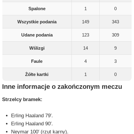
Spalone
1
0
Wszystkie podania
149
343
Udane podania
123
309
Wślizgi
14
9
Faule
4
3
Żółte kartki
1
0
Inne informacje o zakończonym meczu
Strzelcy bramek:
Erling Haaland 79′.
Erling Haaland 90′.
Neymar 100′ (rzut karny).