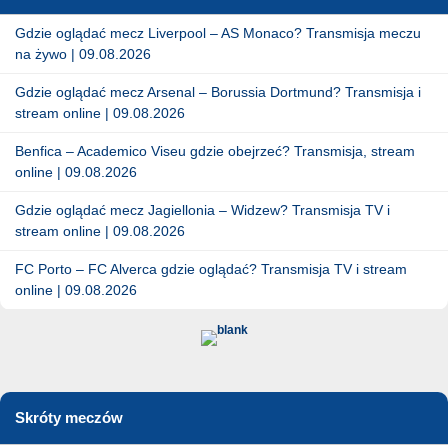
Gdzie oglądać mecz Liverpool – AS Monaco? Transmisja meczu
na żywo | 09.08.2026
Gdzie oglądać mecz Arsenal – Borussia Dortmund? Transmisja i
stream online | 09.08.2026
Benfica – Academico Viseu gdzie obejrzeć? Transmisja, stream
online | 09.08.2026
Gdzie oglądać mecz Jagiellonia – Widzew? Transmisja TV i
stream online | 09.08.2026
FC Porto – FC Alverca gdzie oglądać? Transmisja TV i stream
online | 09.08.2026
Skróty meczów