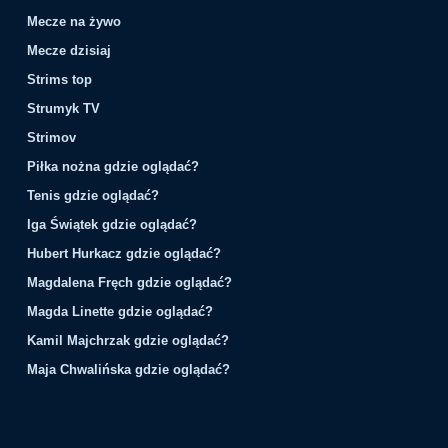
Mecze na żywo
Mecze dzisiaj
Strims top
Strumyk TV
Strimov
Piłka nożna gdzie oglądać?
Tenis gdzie oglądać?
Iga Świątek gdzie oglądać?
Hubert Hurkacz gdzie oglądać?
Magdalena Fręch gdzie oglądać?
Magda Linette gdzie oglądać?
Kamil Majchrzak gdzie oglądać?
Maja Chwalińska gdzie oglądać?