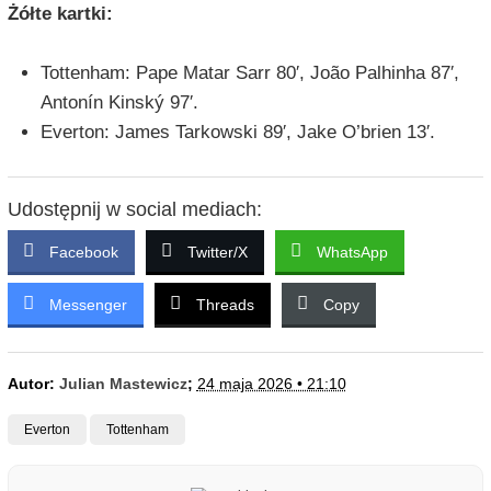
Żółte kartki:
Tottenham: Pape Matar Sarr 80′, João Palhinha 87′,
Antonín Kinský 97′.
Everton: James Tarkowski 89′, Jake O’brien 13′.
Udostępnij w social mediach:
Facebook
Twitter/X
WhatsApp
Messenger
Threads
Copy
Autor:
Julian Mastewicz
;
24 maja 2026 • 21:10
Everton
Tottenham