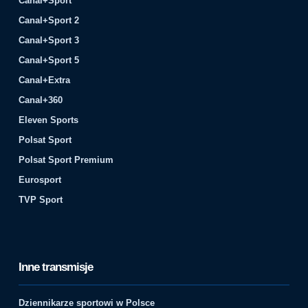
Canal+Sport
Canal+Sport 2
Canal+Sport 3
Canal+Sport 5
Canal+Extra
Canal+360
Eleven Sports
Polsat Sport
Polsat Sport Premium
Eurosport
TVP Sport
Inne transmisje
Dziennikarze sportowi w Polsce