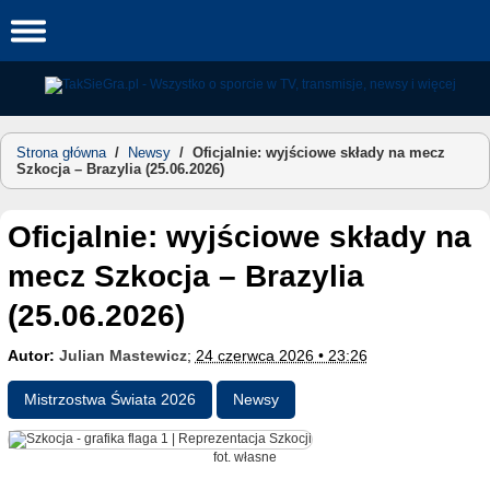
Skip
to
content
Strona główna
/
Newsy
/
Oficjalnie: wyjściowe składy na mecz
Szkocja – Brazylia (25.06.2026)
Oficjalnie: wyjściowe składy na
mecz Szkocja – Brazylia
(25.06.2026)
Autor:
Julian Mastewicz
;
24 czerwca 2026 • 23:26
Mistrzostwa Świata 2026
Newsy
fot. własne