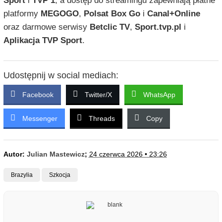
Sport
i
TVP 1
, a dostęp do streamingu zapewniają płatne
platformy
MEGOGO
,
Polsat Box Go
i
Canal+Online
oraz darmowe serwisy
Betclic TV
,
Sport.tvp.pl
i
Aplikacja TVP Sport
.
Udostępnij w social mediach:
Facebook
Twitter/X
WhatsApp
Messenger
Threads
Copy
Autor:
Julian Mastewicz
;
24 czerwca 2026 • 23:26
Brazylia
Szkocja