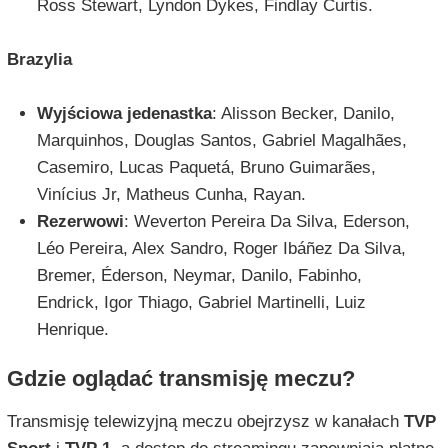
Ross Stewart, Lyndon Dykes, Findlay Curtis.
Brazylia
Wyjściowa jedenastka
: Alisson Becker, Danilo,
Marquinhos, Douglas Santos, Gabriel Magalhães,
Casemiro, Lucas Paquetá, Bruno Guimarães,
Vinícius Jr, Matheus Cunha, Rayan.
Rezerwowi
: Weverton Pereira Da Silva, Ederson,
Léo Pereira, Alex Sandro, Roger Ibáñez Da Silva,
Bremer, Éderson, Neymar, Danilo, Fabinho,
Endrick, Igor Thiago, Gabriel Martinelli, Luiz
Henrique.
Gdzie oglądać transmisję meczu?
Transmisję telewizyjną meczu obejrzysz w kanałach
TVP