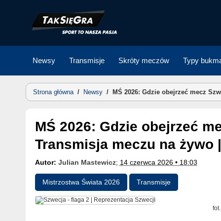
Skip
to
content
Newsy
Transmisje
Skróty meczów
Typy bukma
Strona główna
/
Newsy
/
MŚ 2026: Gdzie obejrzeć mecz Szwe
MŚ 2026: Gdzie obejrzeć mecz Szwecja – Tunezja?
Transmisja meczu na żywo |
Autor:
Julian Mastewicz
;
14 czerwca 2026 • 18:03
Mistrzostwa Świata 2026
Transmisje
fot