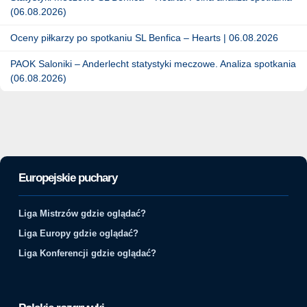
(06.08.2026)
Oceny piłkarzy po spotkaniu SL Benfica – Hearts | 06.08.2026
PAOK Saloniki – Anderlecht statystyki meczowe. Analiza spotkania
(06.08.2026)
Europejskie puchary
Liga Mistrzów gdzie oglądać?
Liga Europy gdzie oglądać?
Liga Konferencji gdzie oglądać?