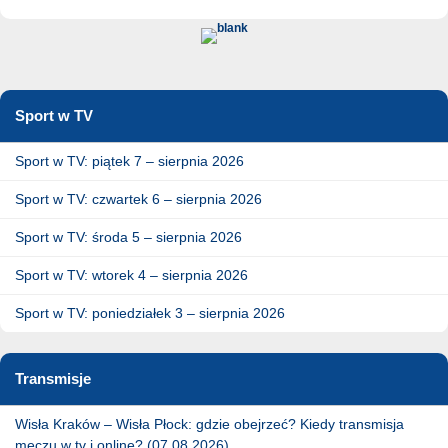
Sport w TV
Sport w TV: piątek 7 – sierpnia 2026
Sport w TV: czwartek 6 – sierpnia 2026
Sport w TV: środa 5 – sierpnia 2026
Sport w TV: wtorek 4 – sierpnia 2026
Sport w TV: poniedziałek 3 – sierpnia 2026
Transmisje
Wisła Kraków – Wisła Płock: gdzie obejrzeć? Kiedy transmisja
meczu w tv i online? (07.08.2026)