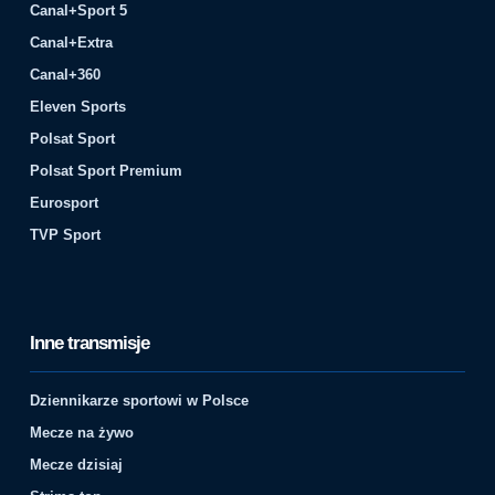
Canal+Sport 5
Canal+Extra
Canal+360
Eleven Sports
Polsat Sport
Polsat Sport Premium
Eurosport
TVP Sport
Inne transmisje
Dziennikarze sportowi w Polsce
Mecze na żywo
Mecze dzisiaj