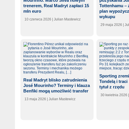
Mourinho. Marco Silva nowym
pozyskania Jo
trenerem, Real Madryt zapłaci 15
Tottenhamu – 
mln euro
plan wypożycz
wykupu
10 czerwca 2026
| Julian Mastewicz
29 maja 2026
| J
Sporting zremi
Real Madryt blisko zatrudnienia
Tondelą i traci
José Mourinho? Terminy i klauza
tytuł z rzędu
Benfiki mogą umożliwić transfer
30 kwietnia 2026
13 maja 2026
| Julian Mastewicz