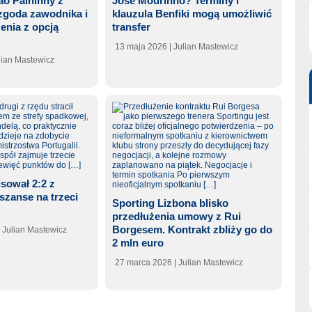
ão Palhinhy z
José Mourinho? Terminy i
zgoda zawodnika i
klauzula Benfiki mogą umożliwić
enia z opcją
transfer
13 maja 2026
| Julian Mastewicz
ulian Mastewicz
sował 2:2 z
 szanse na trzeci
Sporting Lizbona blisko
przedłużenia umowy z Rui
Borgesem. Kontrakt zbliży go do
| Julian Mastewicz
2 mln euro
27 marca 2026
| Julian Mastewicz