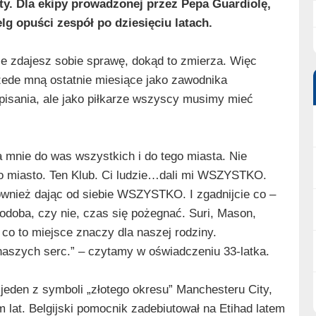
ty. Dla ekipy prowadzonej przez Pepa Guardiolę,
elg opuści zespół po dziesięciu latach.
e zdajesz sobie sprawę, dokąd to zmierza. Więc
zede mną ostatnie miesiące jako zawodnika
apisania, ale jako piłkarze wszyscy musimy mieć
 mnie do was wszystkich i do tego miasta. Nie
 To miasto. Ten Klub. Ci ludzie…dali mi WSZYSTKO.
ównież dając od siebie WSZYSTKO. I zgadnijcie co –
oba, czy nie, czas się pożegnać. Suri, Mason,
 co to miejsce znaczy dla naszej rodziny.
naszych serc.
” – czytamy w oświadczeniu 33-latka.
jeden z symboli „złotego okresu” Manchesteru City,
 lat. Belgijski pomocnik zadebiutował na Etihad latem