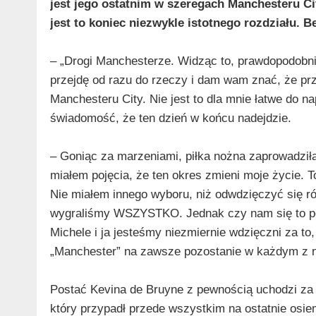
jest jego ostatnim w szeregach Manchesteru Ci
jest to koniec niezwykle istotnego rozdziału. B
– „
Drogi Manchesterze. Widząc to, prawdopodobni
przejdę od razu do rzeczy i dam wam znać, że pr
Manchesteru City. Nie jest to dla mnie łatwe do n
świadomość, że ten dzień w końcu nadejdzie.
–
Goniąc za marzeniami, piłka nożna zaprowadziła
miałem pojęcia, że ten okres zmieni moje życie.
Nie miałem innego wyboru, niż odwdzięczyć się r
wygraliśmy WSZYSTKO. Jednak czy nam się to pod
Michele i ja jesteśmy niezmiernie wdzięczni za to,
„Manchester” na zawsze pozostanie w każdym z 
Postać Kevina de Bruyne z pewnością uchodzi za 
który przypadł przede wszystkim na ostatnie osiem