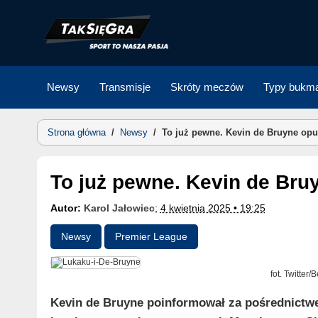
Skip
to
content
Newsy
Transmisje
Skróty meczów
Typy bukma
Strona główna
/
Newsy
/
To już pewne. Kevin de Bruyne opu
To już pewne. Kevin de Bru
Autor:
Karol Jałowiec
;
4 kwietnia 2025 • 19:25
Newsy
Premier League
fot. Twitter
Kevin de Bruyne poinformował za pośrednictw