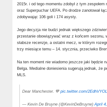
2015r. i od tego momentu zdobył z tym zespołem m
oraz Superpuchar UEFA. Po drodze zanotował łącz
zdobywając 106 goli i 174 asysty.
Jego decyzja nie budzi jednak większego zdziwien
przestanie obowiązywać wraz z końcem sezonu, w 
słabsze recenzje, a ostatni mecz, w którym rozegr
trzy miesiące temu – 14. stycznia, przeciwko Bren
Na ten moment nie wiadomo jeszcze jaki będzie 
Belga. Medialne doniesienia sugerują jednak, że poj
MLS.
Dear Manchester. 💙
pic.twitter.com/2EdhVYOL
— Kevin De Bruyne (@KevinDeBruyne)
April 4