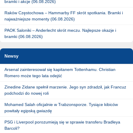
bramki i akcje (06.08.2026)
Raków Częstochowa – Hammarby FF skrót spotkania. Bramki i
najważniejsze momenty (06.08.2026)
PAOK Saloniki – Anderlecht skrót meczu. Najlepsze okazje i
bramki (06.08.2026)
Newsy
Arsenal zainteresował się kapitanem Tottenhamu. Christian
Romero może tego lata odejść
Zinedine Zidane spełnił marzenie. Jego syn zdradził, jak Francuz
podchodzi do nowej roli
Mohamed Salah oficjalnie w Trabzonsporze. Tysiące kibiców
powitały egipską gwiazdę
PSG i Liverpool porozumieją się w sprawie transferu Bradleya
Barcoli?