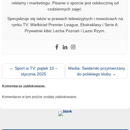
reklamy i marketingu. Pisanie o sporcie jest odskocznią od
codziennych zajęć.
Specjalizuje się także w prawach telewizyjnych i nowościach na
rynku TV. Wielbiciel Premier League, Ekstraklasy i Serie A.
Prywatnie kibic Lecha Poznań i Lazio Rzym.
←
Sport w TV: piątek 10 –
Media: Świderski przymierzany
stycznia 2025
do polskiego klubu
→
Komentarze zablokowane.
Komentarze w tym poście zostały zablokowane.