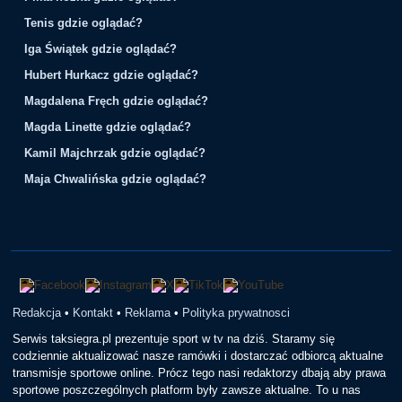
Tenis gdzie oglądać?
Iga Świątek gdzie oglądać?
Hubert Hurkacz gdzie oglądać?
Magdalena Fręch gdzie oglądać?
Magda Linette gdzie oglądać?
Kamil Majchrzak gdzie oglądać?
Maja Chwalińska gdzie oglądać?
Redakcja
•
Kontakt
•
Reklama
•
Polityka prywatnosci
Serwis taksiegra.pl prezentuje sport w tv na dziś. Staramy się
codziennie aktualizować nasze ramówki i dostarczać odbiorcą aktualne
transmisje sportowe online. Prócz tego nasi redaktorzy dbają aby prawa
sportowe poszczególnych platform były zawsze aktualne. To u nas