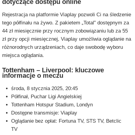
dotyczące dostępu online
Rejestracja na platformie Viaplay pozwoli Ci na śledzenie
tego półfinału na żywo. Z pakietem „Total” dostępnym za
44 zł miesięcznie przy rocznym zobowiązaniu lub za 55
zł przy opcji miesięcznej, Viaplay umożliwia oglądanie na
różnorodnych urządzeniach, co daje swobodę wyboru
miejsca oglądania.
Tottenham – Liverpool: kluczowe
informacje o meczu
środa, 8 stycznia 2025, 20:45
Półfinał, Puchar Ligi Angielskiej
Tottenham Hotspur Stadium, Londyn
Dostępne transmisje: Viaplay
Oglądanie bez opłat: Fortuna TV, STS TV, Betclic
TV