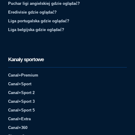
Puchar ligi angielskiej gdzie oglądać?
Eredivisie gdzie oglądać?
Liga portugalska gdzie oglądać?
Liga belgijska gdzie oglądać?
Kanały sportowe
Canal+Premium
Canal+Sport
Canal+Sport 2
Canal+Sport 3
Canal+Sport 5
Canal+Extra
Canal+360