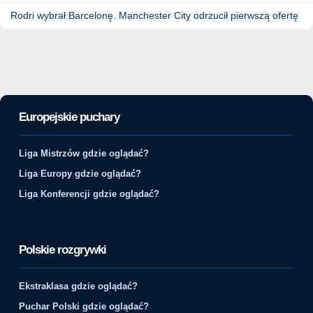
Rodri wybrał Barcelonę. Manchester City odrzucił pierwszą ofertę
Europejskie puchary
Liga Mistrzów gdzie oglądać?
Liga Europy gdzie oglądać?
Liga Konferencji gdzie oglądać?
Polskie rozgrywki
Ekstraklasa gdzie oglądać?
Puchar Polski gdzie oglądać?