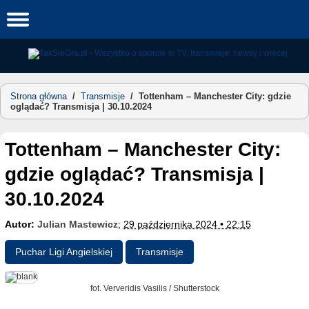
Skip
to
content
Strona główna
/
Transmisje
/
Tottenham – Manchester City: gdzie
oglądać? Transmisja | 30.10.2024
Tottenham – Manchester City:
gdzie oglądać? Transmisja |
30.10.2024
Autor:
Julian Mastewicz
;
29 października 2024 • 22:15
Puchar Ligi Angielskiej
Transmisje
fot. Ververidis Vasilis / Shutterstock