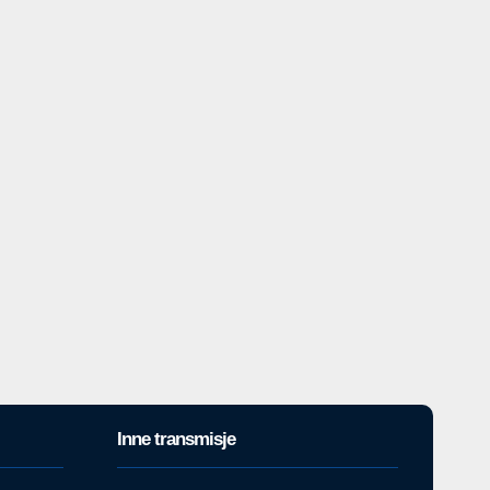
Inne transmisje