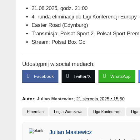
21.08.2025, godz. 21:00
4. runda eliminacji do Ligi Konferencji Europ
Easter Road (Edynburg)
Transmisja: Polsat Sport 2, Polsat Sport Prem
Stream: Polsat Box Go
Udostępnij w social mediach:
Facebook
Twitter/X
WhatsApp
Autor:
Julian Mastewicz
;
21 sierpnia 2025 • 15:50
Hibernian
Legia Warszawa
Liga Konferencji
Liga 
Julian Mastewicz