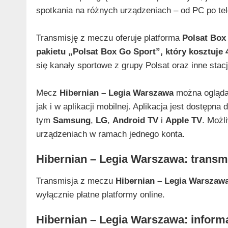
spotkania na różnych urządzeniach – od PC po tele
Transmisję z meczu oferuje platforma
Polsat Box
pakietu „Polsat Box Go Sport”, który kosztuje 4
się kanały sportowe z grupy Polsat oraz inne stac
Mecz
Hibernian – Legia Warszawa
można oglądać
jak i w aplikacji mobilnej. Aplikacja jest dostępn
tym
Samsung
,
LG
,
Android TV
i
Apple TV
. Możl
urządzeniach w ramach jednego konta.
Hibernian – Legia Warszawa: transm
Transmisja z meczu
Hibernian – Legia Warszaw
wyłącznie płatne platformy online.
Hibernian – Legia Warszawa: inform