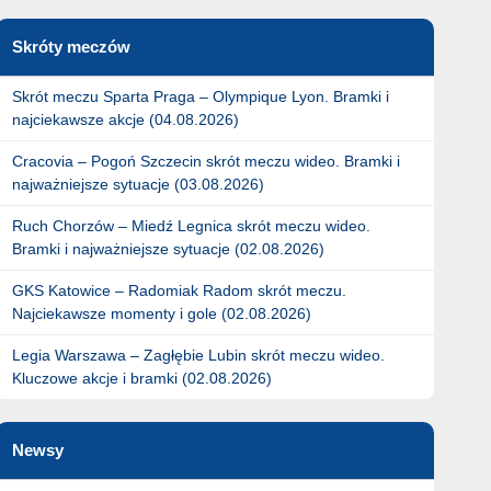
Skróty meczów
Skrót meczu Sparta Praga – Olympique Lyon. Bramki i
najciekawsze akcje (04.08.2026)
Cracovia – Pogoń Szczecin skrót meczu wideo. Bramki i
najważniejsze sytuacje (03.08.2026)
Ruch Chorzów – Miedź Legnica skrót meczu wideo.
Bramki i najważniejsze sytuacje (02.08.2026)
GKS Katowice – Radomiak Radom skrót meczu.
Najciekawsze momenty i gole (02.08.2026)
Legia Warszawa – Zagłębie Lubin skrót meczu wideo.
Kluczowe akcje i bramki (02.08.2026)
Newsy