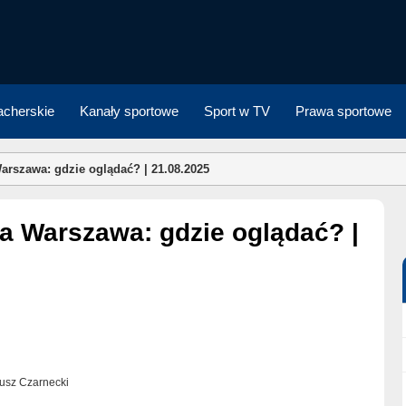
cherskie
Kanały sportowe
Sport w TV
Prawa sportowe
arszawa: gdzie oglądać? | 21.08.2025
eusz Czarnecki