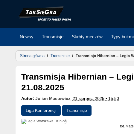
Skip
to
content
Newsy
Transmisje
Skróty meczów
Typy bukma
Strona główna
/
Transmisje
/
Transmisja Hibernian – Legia W
Transmisja Hibernian – Legia Warszawa: gdzie oglądać? |
21.08.2025
Autor:
Julian Mastewicz
;
21 sierpnia 2025 • 15:50
Liga Konferencji
Transmisje
fot. Mat