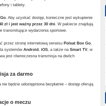
fony i tablety.
 Go
. Aby uzyskać dostęp, konieczne jest wykupienie
0 zł i jest ważny przez 30 dni
. W pakiecie znajdują
je transmitujące wydarzenia sportowe.
 przez stronę internetową serwisu
Polsat Box Go
,
a dla systemów
Android
,
iOS
, a także na
Smart TV
, w
iwa jest równoczesna transmisja na dwóch
isja za darmo
a
nie będzie udostępniona bezpłatnie – dostęp oferują
acje o meczu