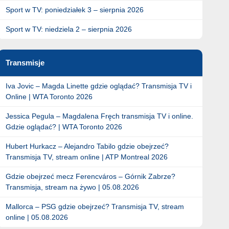
Sport w TV: poniedziałek 3 – sierpnia 2026
Sport w TV: niedziela 2 – sierpnia 2026
Transmisje
Iva Jovic – Magda Linette gdzie oglądać? Transmisja TV i
Online | WTA Toronto 2026
Jessica Pegula – Magdalena Fręch transmisja TV i online.
Gdzie oglądać? | WTA Toronto 2026
Hubert Hurkacz – Alejandro Tabilo gdzie obejrzeć?
Transmisja TV, stream online | ATP Montreal 2026
Gdzie obejrzeć mecz Ferencváros – Górnik Zabrze?
Transmisja, stream na żywo | 05.08.2026
Mallorca – PSG gdzie obejrzeć? Transmisja TV, stream
online | 05.08.2026