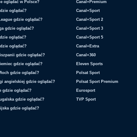
e oglądać w Polsce?
Canal+Premium
gdzie oglądać?
Canal+Sport
League gdzie oglądać?
Canal+Sport 2
ga gdzie oglądać?
Canal+Sport 3
gdzie oglądać?
Canal+Sport 5
gdzie oglądać?
Canal+Extra
iszpanii gdzie oglądać?
Canal+360
iemiec gdzie oglądać?
Eleven Sports
łoch gdzie oglądać?
Polsat Sport
gi angielskiej gdzie oglądać?
Polsat Sport Premium
ie gdzie oglądać?
Eurosport
tugalska gdzie oglądać?
TVP Sport
ijska gdzie oglądać?