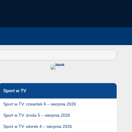
Sport w TV
Sport w TV: czwartek 6 – sierpnia 2026
Sport w TV: środa 5 – sierpnia 2026
Sport w TV: wtorek 4 – sierpnia 2026