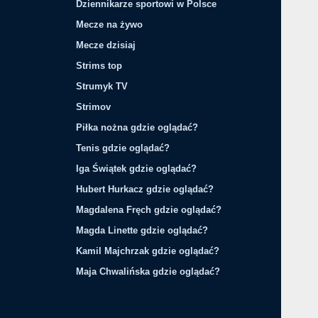
Dziennikarze sportowi w Polsce
Mecze na żywo
Mecze dzisiaj
Strims top
Strumyk TV
Strimov
Piłka nożna gdzie oglądać?
Tenis gdzie oglądać?
Iga Świątek gdzie oglądać?
Hubert Hurkacz gdzie oglądać?
Magdalena Fręch gdzie oglądać?
Magda Linette gdzie oglądać?
Kamil Majchrzak gdzie oglądać?
Maja Chwalińska gdzie oglądać?