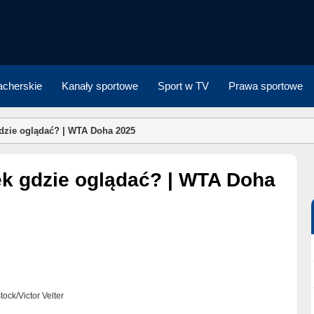
cherskie
Kanały sportowe
Sport w TV
Prawa sportowe
gdzie oglądać? | WTA Doha 2025
stock/Victor Velter