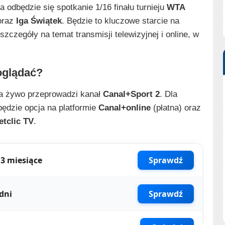
 odbędzie się spotkanie 1/16 finału turnieju
WTA
raz
Iga Świątek
. Będzie to kluczowe starcie na
szczegóły na temat transmisji telewizyjnej i online, w
 oglądać?
 żywo przeprowadzi kanał
Canal+Sport 2
. Dla
będzie opcja na platformie
Canal+online
(płatna) oraz
etclic TV
.
3 miesiące
Sprawdź
dni
Sprawdź