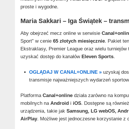
proste i wygodne.
Maria Sakkari – Iga Świątek – transm
Aby obejrzeć mecz online w serwisie
Canal+onlin
Sport” w cenie
65 złotych miesięcznie
. Pakiet te
Ekstraklasy, Premier League oraz wielu turniejó
uzyskać dostęp do kanałów
Eleven Sports
.
OGLĄDAJ W CANAL+ONLINE »
uzyskaj dost
transmisje najważniejszych wydarzeń sportowyc
Platforma
Canal+online
działa zarówno na kompute
mobilnych na
Android
i
iOS
. Dostępne są również
urządzenia, takie jak
Samsung, LG webOS, Androi
AirPlay
. Możliwe jest jednoczesne korzystanie 