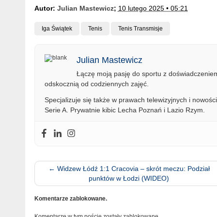
Autor:
Julian Mastewicz
;
10 lutego 2025 • 05:21
Iga Świątek
Tenis
Tenis Transmisje
Julian Mastewicz
Łączę moją pasję do sportu z doświadczeniem 
odskocznią od codziennych zajęć.
Specjalizuje się także w prawach telewizyjnych i nowości
Serie A. Prywatnie kibic Lecha Poznań i Lazio Rzym.
←
Widzew Łódź 1:1 Cracovia – skrót meczu: Podział
punktów w Łodzi (WIDEO)
Komentarze zablokowane.
Komentarze w tym poście zostały zablokowane.