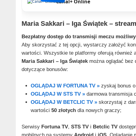
Canal+ Online
Maria Sakkari – Iga Świątek – strea
Bezpłatny dostęp do transmisji meczu możliwy 
Aby skorzystać z tej opcji, wystarczy założyć kon
wartości. Wszystkie te platformy oferują również 
Maria Sakkari – Iga Świątek
można oglądać bez d
dotyczące bonusów:
OGLĄDAJ W FORTUNA TV »
zyskaj bonus o
OGLĄDAJ W STS TV »
darmowa transmisja o
OGLĄDAJ W BETCLIC TV »
skorzystaj z da
wartości
50 złotych
dla nowych graczy;
Serwisy
Fortuna TV
,
STS TV
i
Betclic TV
dostępn
mobilnych na systemy
Android
i
iOS
. Oglądanie 