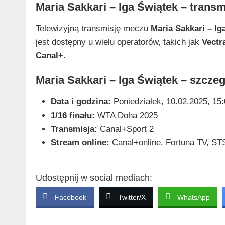
Maria Sakkari – Iga Świątek – transm
Telewizyjną transmisję meczu
Maria Sakkari – Ig
jest dostępny u wielu operatorów, takich jak
Vectr
Canal+
.
Maria Sakkari – Iga Świątek – szcze
Data i godzina:
Poniedziałek, 10.02.2025, 15:
1/16 finału:
WTA Doha 2025
Transmisja:
Canal+Sport 2
Stream online:
Canal+online, Fortuna TV, STS
Udostępnij w social mediach:
Facebook
Twitter/X
WhatsApp