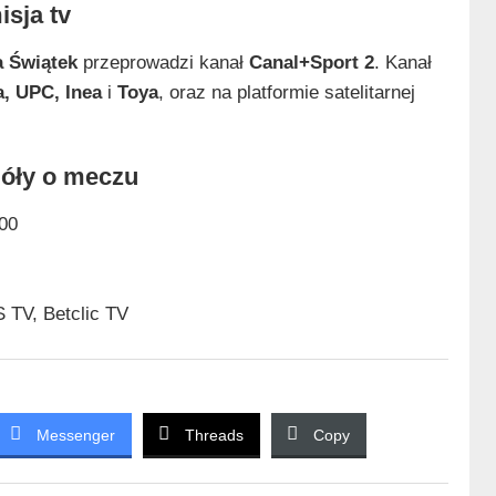
isja tv
a Świątek
przeprowadzi kanał
Canal+Sport 2
. Kanał
a, UPC, Inea
i
Toya
, oraz na platformie satelitarnej
góły o meczu
00
 TV, Betclic TV
Messenger
Threads
Copy