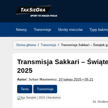
Skip
to
content
Newsy
Transmisje
Skróty meczów
Typy bukma
Strona główna
/
Transmisje
/
Transmisja Sakkari – Świątek 
Transmisja Sakkari – Świątek gdzie oglądać? | WTA Doha
2025
Autor:
Julian Mastewicz
;
10 lutego 2025 • 05:21
Tenis
Transmisje
fot. Shutter