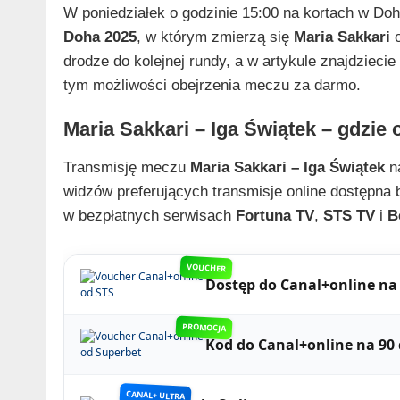
W poniedziałek o godzinie 15:00 na kortach w Doha
Doha 2025
, w którym zmierzą się
Maria Sakkari
o
drodze do kolejnej rundy, a w artykule znajdziecie 
tym możliwości obejrzenia meczu za darmo.
Maria Sakkari – Iga Świątek – gdzie
Transmisję meczu
Maria Sakkari – Iga Świątek
na
widzów preferujących transmisje online dostępna 
w bezpłatnych serwisach
Fortuna TV
,
STS TV
i
B
VOUCHER
Dostęp do Canal+online na 
PROMOCJA
Kod do Canal+online na 90 
CANAL+ ULTRA