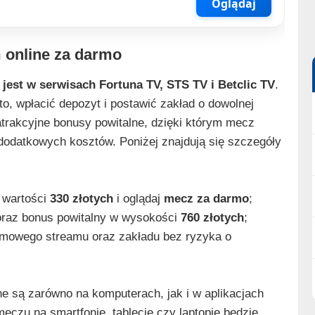
Oglądaj
m online za darmo
jest w serwisach Fortuna TV, STS TV i Betclic TV
.
to, wpłacić depozyt i postawić zakład o dowolnej
atrakcyjne bonusy powitalne, dzięki którym mecz
odatkowych kosztów. Poniżej znajdują się szczegóły
 wartości
330 złotych
i oglądaj
mecz za darmo
;
raz bonus powitalny w wysokości
760 złotych
;
rmowego streamu oraz zakładu bez ryzyka o
e są zarówno na komputerach, jak i w aplikacjach
meczu na smartfonie, tablecie czy laptopie będzie