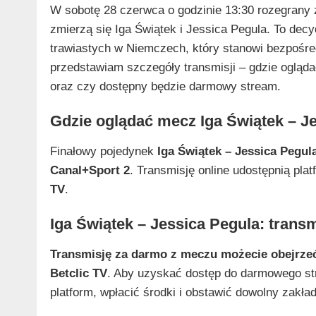
W sobotę 28 czerwca o godzinie 13:30 rozegrany
zmierzą się Iga Świątek i Jessica Pegula. To decy
trawiastych w Niemczech, który stanowi bezpośr
przedstawiam szczegóły transmisji – gdzie oglądać
oraz czy dostępny będzie darmowy stream.
Gdzie oglądać mecz Iga Świątek – J
Finałowy pojedynek
Iga Świątek – Jessica Pegul
Canal+Sport 2
. Transmisję online udostępnią pla
TV
.
Iga Świątek – Jessica Pegula: trans
Transmisję za darmo z meczu możecie obejrze
Betclic TV
. Aby uzyskać dostęp do darmowego str
platform, wpłacić środki i obstawić dowolny zakład