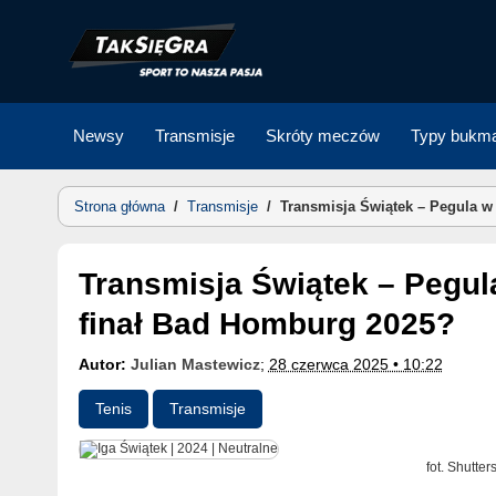
Skip
to
content
Newsy
Transmisje
Skróty meczów
Typy bukma
Strona główna
/
Transmisje
/
Transmisja Świątek – Pegula w
Transmisja Świątek – Pegula w TV i online. Gdzie oglądać
finał Bad Homburg 2025?
Autor:
Julian Mastewicz
;
28 czerwca 2025 • 10:22
Tenis
Transmisje
fot. Shutter