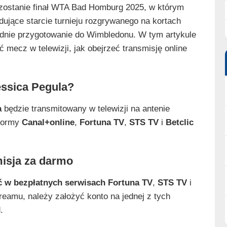
 zostanie finał WTA Bad Homburg 2025, w którym
dujące starcie turnieju rozgrywanego na kortach
ednie przygotowanie do Wimbledonu. W tym artykule
 mecz w telewizji, jak obejrzeć transmisję online
essica Pegula?
a
będzie transmitowany w telewizji na antenie
tformy
Canal+online
,
Fortuna TV
,
STS TV
i
Betclic
misja za darmo
ć w bezpłatnych serwisach
Fortuna TV
,
STS TV
i
eamu, należy założyć konto na jednej z tych
.