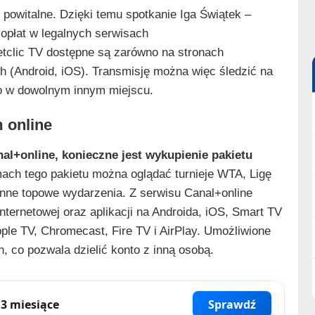
 powitalne. Dzięki temu spotkanie Iga Świątek –
opłat w legalnych serwisach
tclic TV dostępne są zarówno na stronach
ch (Android, iOS). Transmisję można więc śledzić na
bo w dowolnym innym miejscu.
m online
al+online, konieczne jest wykupienie pakietu
ach tego pakietu można oglądać turnieje WTA, Ligę
 inne topowe wydarzenia. Z serwisu Canal+online
ternetowej oraz aplikacji na Androida, iOS, Smart TV
le TV, Chromecast, Fire TV i AirPlay. Umożliwione
, co pozwala dzielić konto z inną osobą.
3 miesiące
Sprawdź