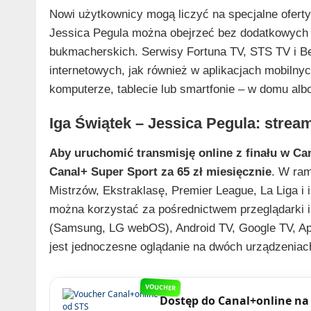
Nowi użytkownicy mogą liczyć na specjalne oferty
Jessica Pegula można obejrzeć bez dodatkowych 
bukmacherskich. Serwisy Fortuna TV, STS TV i Be
internetowych, jak również w aplikacjach mobilny
komputerze, tablecie lub smartfonie – w domu al
Iga Świątek – Jessica Pegula: strea
Aby uruchomić transmisję online z finału w Can
Canal+ Super Sport za 65 zł miesięcznie
. W ram
Mistrzów, Ekstraklasę, Premier League, La Liga i
można korzystać za pośrednictwem przeglądarki in
(Samsung, LG webOS), Android TV, Google TV, App
jest jednoczesne oglądanie na dwóch urządzeniach
VOUCHER
Dostęp do Canal+online na 