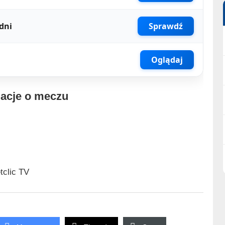
dni
Sprawdź
Oglądaj
macje o meczu
tclic TV