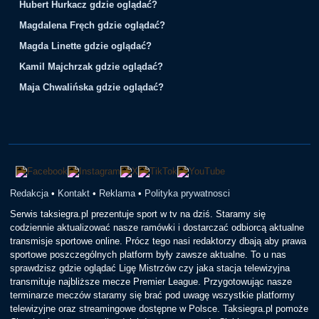
Hubert Hurkacz gdzie oglądać?
Magdalena Fręch gdzie oglądać?
Magda Linette gdzie oglądać?
Kamil Majchrzak gdzie oglądać?
Maja Chwalińska gdzie oglądać?
Redakcja
•
Kontakt
•
Reklama
•
Polityka prywatnosci
Serwis taksiegra.pl prezentuje sport w tv na dziś. Staramy się
codziennie aktualizować nasze ramówki i dostarczać odbiorcą aktualne
transmisje sportowe online. Prócz tego nasi redaktorzy dbają aby prawa
sportowe poszczególnych platform były zawsze aktualne. To u nas
sprawdzisz gdzie oglądać Ligę Mistrzów czy jaka stacja telewizyjna
transmituje najbliższe mecze Premier League. Przygotowując nasze
terminarze meczów staramy się brać pod uwagę wszystkie platformy
telewizyjne oraz streamingowe dostępne w Polsce. Taksiegra.pl pomoże