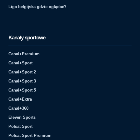
Liga belgijska gdzie oglądać?
Kanały sportowe
Canal+Premium
Canal+Sport
Canal+Sport 2
Canal+Sport 3
Canal+Sport 5
Canal+Extra
Canal+360
Eleven Sports
Polsat Sport
Polsat Sport Premium