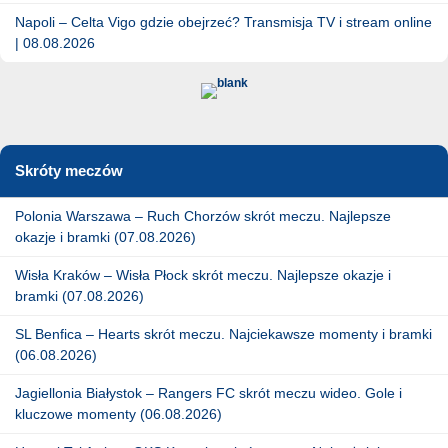
Napoli – Celta Vigo gdzie obejrzeć? Transmisja TV i stream online
| 08.08.2026
Skróty meczów
Polonia Warszawa – Ruch Chorzów skrót meczu. Najlepsze
okazje i bramki (07.08.2026)
Wisła Kraków – Wisła Płock skrót meczu. Najlepsze okazje i
bramki (07.08.2026)
SL Benfica – Hearts skrót meczu. Najciekawsze momenty i bramki
(06.08.2026)
Jagiellonia Białystok – Rangers FC skrót meczu wideo. Gole i
kluczowe momenty (06.08.2026)