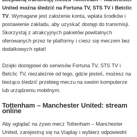
United można śledzić na Fortuna TV, STS TV i Betclic
TV
. Wymagane jest założenie konta, wpłata środków i
postawienie zakładu, aby uzyskać dostęp do transmisji.
Skorzystaj z atrakcyjnych pakietów powitalnych
oferowanych przez te platformy i ciesz się meczem bez
dodatkowych opłat!
Dzięki dostępowi do serwisów Fortuna TV, STS TV i
Betclic TV, niezależnie od tego, gdzie jesteś, możesz na
bieżąco śledzić przebieg meczu na swoim komputerze
lub urządzeniu mobilnym.
Tottenham – Manchester United: stream
online
Aby oglądać na żywo mecz Tottenham – Manchester
United, zarejestruj się na Viaplay i wybierz odpowiedni