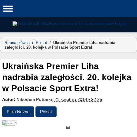
Skip
to
content
Strona główna
/
Polsat
/
Ukraińska Premier Liha nadrabia
zaległości. 20. kolejka w Polsacie Sport Extra!
Ukraińska Premier Liha
nadrabia zaległości. 20. kolejka
w Polsacie Sport Extra!
Autor:
Nikodem Potocki
;
21 kwietnia 2014 • 22:25
Piłka Nożna
Polsat
fot.