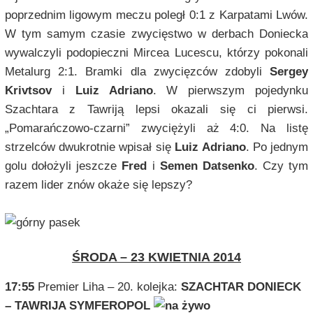
poprzednim ligowym meczu poległ 0:1 z Karpatami Lwów.
W tym samym czasie zwycięstwo w derbach Doniecka
wywalczyli podopieczni Mircea Lucescu, którzy pokonali
Metalurg 2:1. Bramki dla zwycięzców zdobyli
Sergey
Krivtsov
i
Luiz Adriano
. W pierwszym pojedynku
Szachtara z Tawriją lepsi okazali się ci pierwsi.
„Pomarańczowo-czarni” zwyciężyli aż 4:0. Na listę
strzelców dwukrotnie wpisał się
Luiz Adriano
. Po jednym
golu dołożyli jeszcze
Fred
i
Semen Datsenko
. Czy tym
razem lider znów okaże się lepszy?
ŚRODA – 23 KWIETNIA 2014
17:55
Premier Liha – 20. kolejka:
SZACHTAR DONIECK
– TAWRIJA SYMFEROPOL