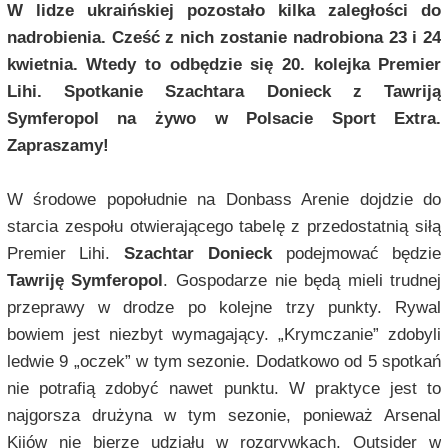
W lidze ukraińskiej pozostało kilka zaległości do
nadrobienia. Cześć z nich zostanie nadrobiona 23 i 24
kwietnia. Wtedy to odbędzie się 20. kolejka Premier
Lihi. Spotkanie Szachtara Donieck z Tawriją
Symferopol na żywo w Polsacie Sport Extra.
Zapraszamy!
W środowe popołudnie na Donbass Arenie dojdzie do
starcia zespołu otwierającego tabelę z przedostatnią siłą
Premier Lihi.
Szachtar Donieck
podejmować będzie
Tawriję Symferopol
. Gospodarze nie będą mieli trudnej
przeprawy w drodze po kolejne trzy punkty. Rywal
bowiem jest niezbyt wymagający. „Krymczanie” zdobyli
ledwie 9 „oczek” w tym sezonie. Dodatkowo od 5 spotkań
nie potrafią zdobyć nawet punktu. W praktyce jest to
najgorsza drużyna w tym sezonie, ponieważ Arsenal
Kijów nie bierze udziału w rozgrywkach. Outsider w