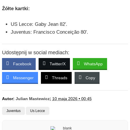
Żółte kartki:
US Lecce: Gaby Jean 82′.
Juventus: Francisco Conceição 80′.
Udostępnij w social mediach:
Facebook
Twitter/X
WhatsApp
Messenger
Threads
Copy
Autor:
Julian Mastewicz
;
10 maja 2026 • 00:45
Juventus
Us Lecce