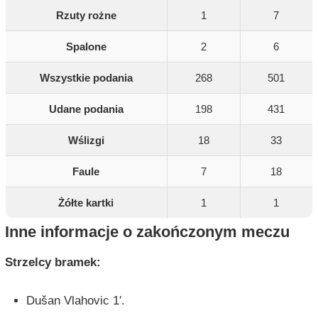
Rzuty rożne
1
7
Spalone
2
6
Wszystkie podania
268
501
Udane podania
198
431
Wślizgi
18
33
Faule
7
18
Żółte kartki
1
1
Inne informacje o zakończonym meczu
Strzelcy bramek:
Dušan Vlahovic 1′.