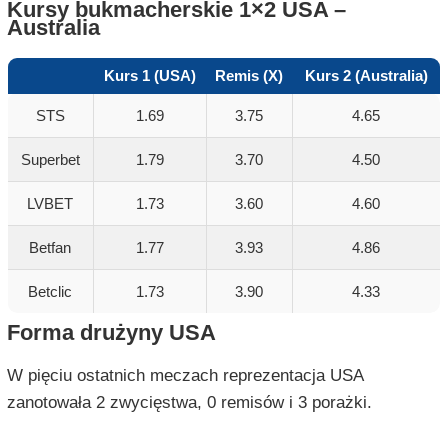
Kursy bukmacherskie 1×2 USA –
Australia
Kurs 1 (USA)
Remis (X)
Kurs 2 (Australia)
STS
1.69
3.75
4.65
Superbet
1.79
3.70
4.50
LVBET
1.73
3.60
4.60
Betfan
1.77
3.93
4.86
Betclic
1.73
3.90
4.33
Forma drużyny USA
W pięciu ostatnich meczach reprezentacja USA
zanotowała 2 zwycięstwa, 0 remisów i 3 porażki.