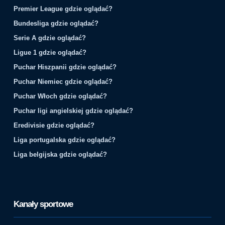
Premier League gdzie oglądać?
Bundesliga gdzie oglądać?
Serie A gdzie oglądać?
Ligue 1 gdzie oglądać?
Puchar Hiszpanii gdzie oglądać?
Puchar Niemiec gdzie oglądać?
Puchar Włoch gdzie oglądać?
Puchar ligi angielskiej gdzie oglądać?
Eredivisie gdzie oglądać?
Liga portugalska gdzie oglądać?
Liga belgijska gdzie oglądać?
Kanały sportowe