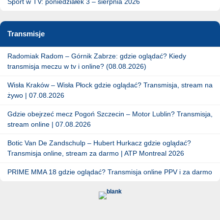
Sport w TV: poniedziałek 3 – sierpnia 2026
Transmisje
Radomiak Radom – Górnik Zabrze: gdzie oglądać? Kiedy
transmisja meczu w tv i online? (08.08.2026)
Wisła Kraków – Wisła Płock gdzie oglądać? Transmisja, stream na
żywo | 07.08.2026
Gdzie obejrzeć mecz Pogoń Szczecin – Motor Lublin? Transmisja,
stream online | 07.08.2026
Botic Van De Zandschulp – Hubert Hurkacz gdzie oglądać?
Transmisja online, stream za darmo | ATP Montreal 2026
PRIME MMA 18 gdzie oglądać? Transmisja online PPV i za darmo