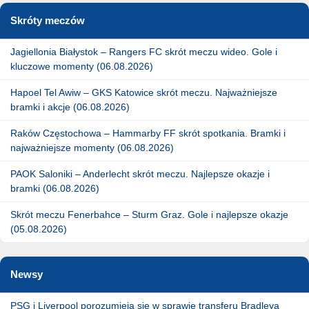
Skróty meczów
Jagiellonia Białystok – Rangers FC skrót meczu wideo. Gole i
kluczowe momenty (06.08.2026)
Hapoel Tel Awiw – GKS Katowice skrót meczu. Najważniejsze
bramki i akcje (06.08.2026)
Raków Częstochowa – Hammarby FF skrót spotkania. Bramki i
najważniejsze momenty (06.08.2026)
PAOK Saloniki – Anderlecht skrót meczu. Najlepsze okazje i
bramki (06.08.2026)
Skrót meczu Fenerbahce – Sturm Graz. Gole i najlepsze okazje
(05.08.2026)
Newsy
PSG i Liverpool porozumieją się w sprawie transferu Bradleya