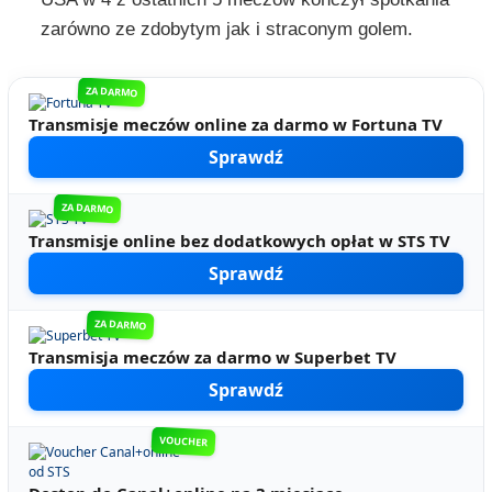
zarówno ze zdobytym jak i straconym golem.
ZA DARMO
Transmisje meczów online za darmo w Fortuna TV
Sprawdź
ZA DARMO
Transmisje online bez dodatkowych opłat w STS TV
Sprawdź
ZA DARMO
Transmisja meczów za darmo w Superbet TV
Sprawdź
VOUCHER