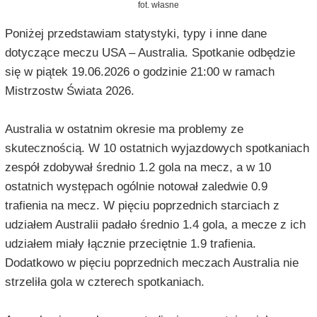
fot. własne
Poniżej przedstawiam statystyki, typy i inne dane
dotyczące meczu USA – Australia. Spotkanie odbędzie
się w piątek 19.06.2026 o godzinie 21:00 w ramach
Mistrzostw Świata 2026.
Australia w ostatnim okresie ma problemy ze
skutecznością. W 10 ostatnich wyjazdowych spotkaniach
zespół zdobywał średnio 1.2 gola na mecz, a w 10
ostatnich występach ogólnie notował zaledwie 0.9
trafienia na mecz. W pięciu poprzednich starciach z
udziałem Australii padało średnio 1.4 gola, a mecze z ich
udziałem miały łącznie przeciętnie 1.9 trafienia.
Dodatkowo w pięciu poprzednich meczach Australia nie
strzeliła gola w czterech spotkaniach.