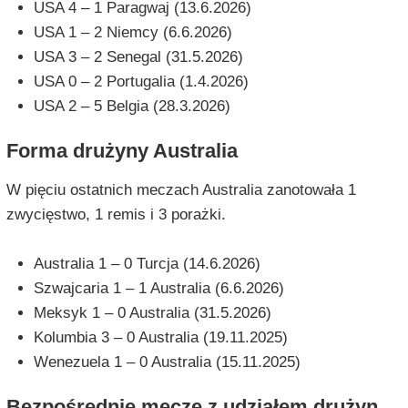
USA 4 – 1 Paragwaj (13.6.2026)
USA 1 – 2 Niemcy (6.6.2026)
USA 3 – 2 Senegal (31.5.2026)
USA 0 – 2 Portugalia (1.4.2026)
USA 2 – 5 Belgia (28.3.2026)
Forma drużyny Australia
W pięciu ostatnich meczach Australia zanotowała 1
zwycięstwo, 1 remis i 3 porażki.
Australia 1 – 0 Turcja (14.6.2026)
Szwajcaria 1 – 1 Australia (6.6.2026)
Meksyk 1 – 0 Australia (31.5.2026)
Kolumbia 3 – 0 Australia (19.11.2025)
Wenezuela 1 – 0 Australia (15.11.2025)
Bezpośrednie mecze z udziałem drużyn