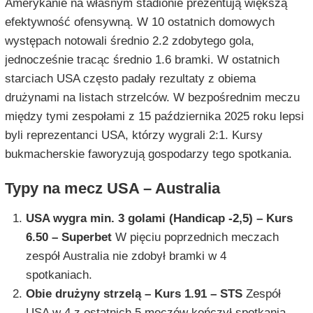
Amerykanie na własnym stadionie prezentują większą
efektywność ofensywną. W 10 ostatnich domowych
występach notowali średnio 2.2 zdobytego gola,
jednocześnie tracąc średnio 1.6 bramki. W ostatnich
starciach USA często padały rezultaty z obiema
drużynami na listach strzelców. W bezpośrednim meczu
między tymi zespołami z 15 października 2025 roku lepsi
byli reprezentanci USA, którzy wygrali 2:1. Kursy
bukmacherskie faworyzują gospodarzy tego spotkania.
Typy na mecz USA – Australia
USA wygra min. 3 golami (Handicap -2,5) – Kurs
6.50 – Superbet
W pięciu poprzednich meczach
zespół Australia nie zdobył bramki w 4
spotkaniach.
Obie drużyny strzelą – Kurs 1.91 – STS
Zespół
USA w 4 z ostatnich 5 meczów kończył spotkania