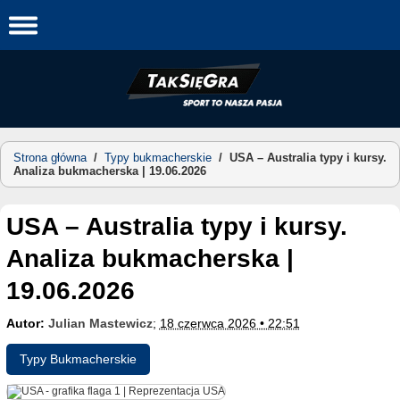
Skip
to
content
Strona główna
/
Typy bukmacherskie
/
USA – Australia typy i kursy.
Analiza bukmacherska | 19.06.2026
USA – Australia typy i kursy.
Analiza bukmacherska |
19.06.2026
Autor:
Julian Mastewicz
;
18 czerwca 2026 • 22:51
Typy Bukmacherskie