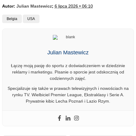
Autor:
Julian Mastewicz
;
6 lipca 2026 • 06:10
Belgia
USA
Julian Mastewicz
Łączę moją pasję do sportu z doświadczeniem w dziedzinie
reklamy i marketingu. Pisanie o sporcie jest odskocznią od
codziennych zajęć.
Specjalizuje się także w prawach telewizyjnych i nowościach na
rynku TV. Wielbiciel Premier League, Ekstraklasy i Serie A.
Prywatnie kibic Lecha Poznań i Lazio Rzym.