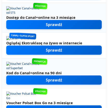
VOUCHER
Dostęp do Canal+online na 3 miesiące
Sprawdź
CANAL+ SUPER SPORT
Oglądaj Ekstraklasę na żywo w internecie
Sprawdź
PROMOCJA
Kod do Canal+online na 90 dni
Sprawdź
VOUCHER
Voucher Polsat Box Go na 3 miesiące