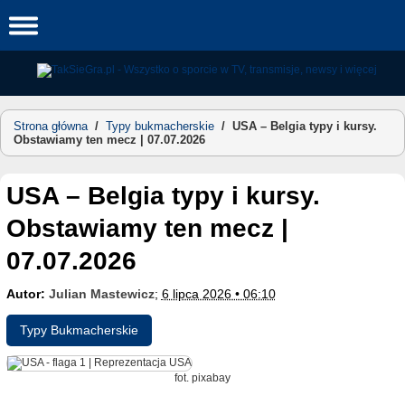
Skip
to
content
Strona główna
/
Typy bukmacherskie
/
USA – Belgia typy i kursy.
Obstawiamy ten mecz | 07.07.2026
USA – Belgia typy i kursy.
Obstawiamy ten mecz |
07.07.2026
Autor:
Julian Mastewicz
;
6 lipca 2026 • 06:10
Typy Bukmacherskie
fot. pixabay