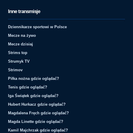
Inne transmisje
Dziennikarze sportowi w Polsce
Mecze na żywo
Mecze dzisiaj
Strims top
Strumyk TV
Strimov
Piłka nożna gdzie oglądać?
Tenis gdzie oglądać?
Iga Świątek gdzie oglądać?
Hubert Hurkacz gdzie oglądać?
Magdalena Fręch gdzie oglądać?
Magda Linette gdzie oglądać?
Kamil Majchrzak gdzie oglądać?