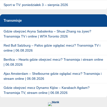
Sport w TV: poniedziałek 3 – sierpnia 2026
Transmisje
Gdzie obejrzeć Aryna Sabalenka – Shuai Zhang na żywo?
Transmisja TV i online | WTA Toronto 2026
Red Bull Salzburg – Pafos gdzie oglądać mecz? Transmisja TV i
online | 06.08.2026
Benfica – Hearts gdzie obejrzeć mecz? Transmisja i stream online
| 06.08.2026
Ajax Amsterdam – Shelbourne gdzie oglądać mecz? Transmisja i
stream online | 06.08.2026
Gdzie obejrzeć mecz Dynamo Kijów – Karabach Agdam?
Transmisja TV, stream online | 06.08.2026