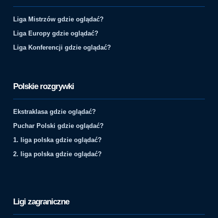
Liga Mistrzów gdzie oglądać?
Liga Europy gdzie oglądać?
Liga Konferencji gdzie oglądać?
Polskie rozgrywki
Ekstraklasa gdzie oglądać?
Puchar Polski gdzie oglądać?
1. liga polska gdzie oglądać?
2. liga polska gdzie oglądać?
Ligi zagraniczne