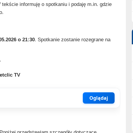
ekście informuję o spotkaniu i podaję m.in. gdzie
o.
05.2026 o 21:30
. Spotkanie zostanie rozegrane na
?
etclic TV
Oglądaj
 Poniżej przedstawiam szczegóły dotyczące