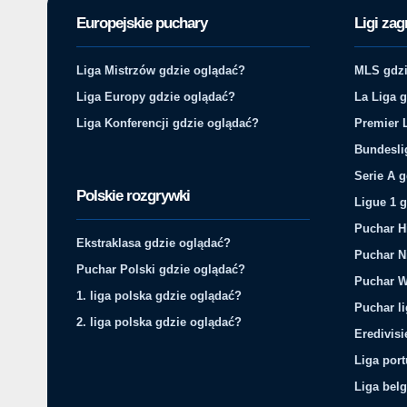
Europejskie puchary
Ligi zag
Liga Mistrzów gdzie oglądać?
MLS gdzi
Liga Europy gdzie oglądać?
La Liga 
Liga Konferencji gdzie oglądać?
Premier 
Bundesli
Serie A 
Polskie rozgrywki
Ligue 1 
Puchar H
Ekstraklasa gdzie oglądać?
Puchar N
Puchar Polski gdzie oglądać?
Puchar W
1. liga polska gdzie oglądać?
Puchar li
2. liga polska gdzie oglądać?
Eredivis
Liga por
Liga belg