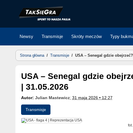
Skip
to
content
Newsy
Transmisje
Skróty meczów
Typy bukma
Strona główna
/
Transmisje
/
USA – Senegal gdzie obejrzeć? 
USA – Senegal gdzie obejrzeć? Transmisja, stream online
| 31.05.2026
Autor:
Julian Mastewicz
;
31 maja 2026 • 12:27
Transmisje
fot