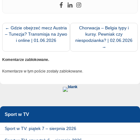
←
Gdzie obejrzeć mecz Austria
Chorwacja – Belgia typy i
– Tunezja? Transmisja na żywo
kursy. Pewniak czy
i online | 01.06.2026
niespodzianka? | 02.06.2026
→
Komentarze zablokowane.
Komentarze w tym poście zostały zablokowane.
Sport w TV
Sport w TV: piątek 7 – sierpnia 2026