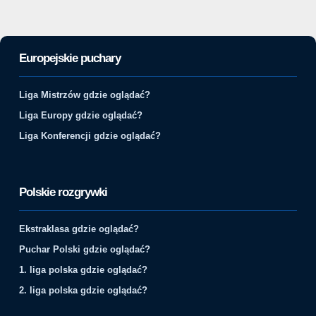
Europejskie puchary
Liga Mistrzów gdzie oglądać?
Liga Europy gdzie oglądać?
Liga Konferencji gdzie oglądać?
Polskie rozgrywki
Ekstraklasa gdzie oglądać?
Puchar Polski gdzie oglądać?
1. liga polska gdzie oglądać?
2. liga polska gdzie oglądać?