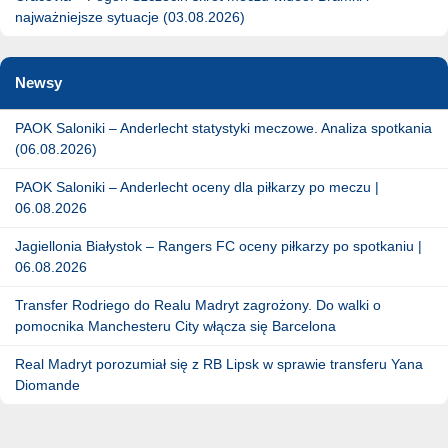
najważniejsze sytuacje (03.08.2026)
Newsy
PAOK Saloniki – Anderlecht statystyki meczowe. Analiza spotkania
(06.08.2026)
PAOK Saloniki – Anderlecht oceny dla piłkarzy po meczu |
06.08.2026
Jagiellonia Białystok – Rangers FC oceny piłkarzy po spotkaniu |
06.08.2026
Transfer Rodriego do Realu Madryt zagrożony. Do walki o
pomocnika Manchesteru City włącza się Barcelona
Real Madryt porozumiał się z RB Lipsk w sprawie transferu Yana
Diomande