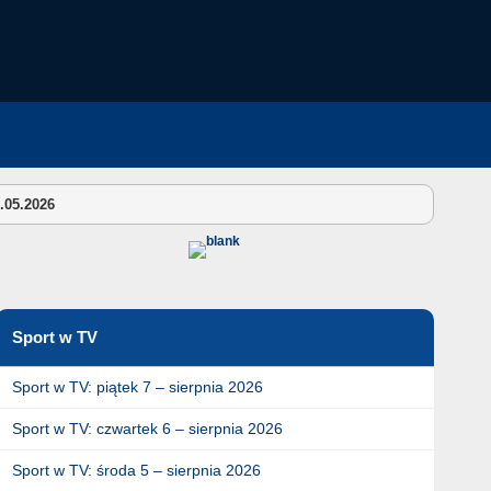
.05.2026
Sport w TV
Sport w TV: piątek 7 – sierpnia 2026
Sport w TV: czwartek 6 – sierpnia 2026
Sport w TV: środa 5 – sierpnia 2026