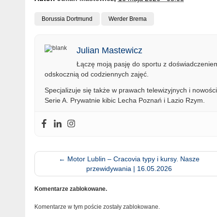
Borussia Dortmund
Werder Brema
Julian Mastewicz
Łączę moją pasję do sportu z doświadczeniem 
odskocznią od codziennych zajęć.
Specjalizuje się także w prawach telewizyjnych i nowości
Serie A. Prywatnie kibic Lecha Poznań i Lazio Rzym.
←
Motor Lublin – Cracovia typy i kursy. Nasze
przewidywania | 16.05.2026
Komentarze zablokowane.
Komentarze w tym poście zostały zablokowane.