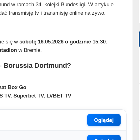
nd w ramach 34. kolejki Bundesligi. W artykule
ać transmisję tv i transmisję online na żywo.
ie się w
sobotę 16.05.2026 o godzinie 15:30
.
tadion
w Bremie.
– Borussia Dortmund?
sat Box Go
S TV, Superbet TV, LVBET TV
Oglądaj