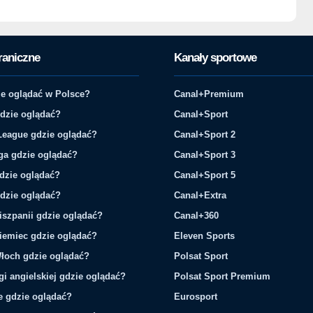
raniczne
Kanały sportowe
e oglądać w Polsce?
Canal+Premium
gdzie oglądać?
Canal+Sport
League gdzie oglądać?
Canal+Sport 2
ga gdzie oglądać?
Canal+Sport 3
gdzie oglądać?
Canal+Sport 5
gdzie oglądać?
Canal+Extra
iszpanii gdzie oglądać?
Canal+360
iemiec gdzie oglądać?
Eleven Sports
łoch gdzie oglądać?
Polsat Sport
gi angielskiej gdzie oglądać?
Polsat Sport Premium
ie gdzie oglądać?
Eurosport