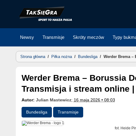
Skip
to
content
Newsy
Transmisje
Skróty meczów
Typy bukma
Strona główna
/
Piłka nożna
/
Bundesliga
/
Werder Brema – B
Werder Brema – Borussia Dortmund gdzie oglądać mecz?
Transmisja i stream online |
Autor:
Julian Mastewicz
;
16 maja 2026 • 08:03
Bundesliga
Transmisje
fot. Heide Pi