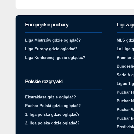
Europejskie puchary
Ligi zag
Liga Mistrzów gdzie oglądać?
MLS gdzi
Liga Europy gdzie oglądać?
La Liga 
Liga Konferencji gdzie oglądać?
Premier 
Bundesli
Serie A 
Polskie rozgrywki
Ligue 1 
Puchar H
Ekstraklasa gdzie oglądać?
Puchar N
Puchar Polski gdzie oglądać?
Puchar W
1. liga polska gdzie oglądać?
Puchar li
2. liga polska gdzie oglądać?
Eredivis