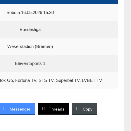
Sobota 16.05.2026 15:30
Bundesliga
Weserstadion (Bremen)
Eleven Sports 1
 Box Go, Fortuna TV, STS TV, Superbet TV, LVBET TV
Messenger
Threads
Copy