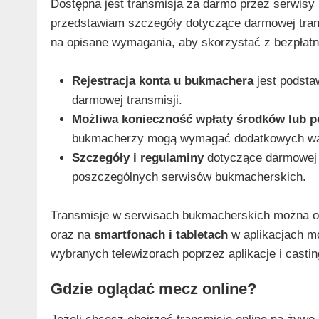
Dostępna jest transmisja za darmo przez serwisy
przedstawiam szczegóły dotyczące darmowej tran
na opisane wymagania, aby skorzystać z bezpłat
Rejestracja konta u bukmachera
jest podst
darmowej transmisji.
Możliwa konieczność wpłaty środków lub p
bukmacherzy mogą wymagać dodatkowych waru
Szczegóły i regulaminy
dotyczące darmowej t
poszczególnych serwisów bukmacherskich.
Transmisje w serwisach bukmacherskich można 
oraz na
smartfonach i tabletach
w aplikacjach mo
wybranych telewizorach poprzez aplikacje i castin
Gdzie oglądać mecz online?