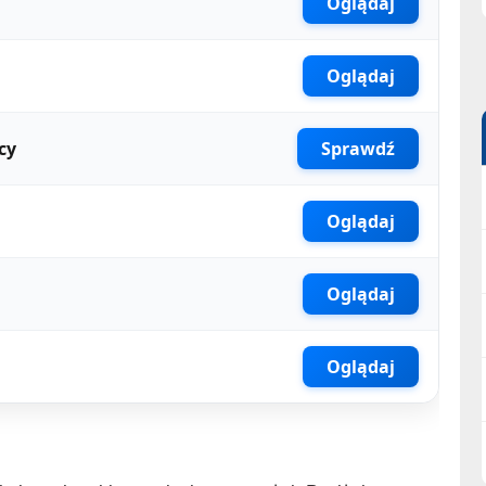
Oglądaj
Oglądaj
cy
Sprawdź
Oglądaj
Oglądaj
Oglądaj