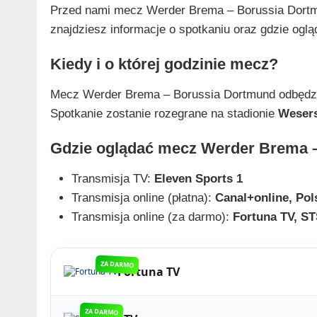
Przed nami mecz Werder Brema – Borussia Dortmu
znajdziesz informacje o spotkaniu oraz gdzie ogląd
Kiedy i o której godzinie mecz?
Mecz Werder Brema – Borussia Dortmund odbędz
Spotkanie zostanie rozegrane na stadionie
Wesers
Gdzie oglądać mecz Werder Brema 
Transmisja TV:
Eleven Sports 1
Transmisja online (płatna):
Canal+online, Pol
Transmisja online (za darmo):
Fortuna TV, ST
ZA DARMO
Fortuna TV
ZA DARMO