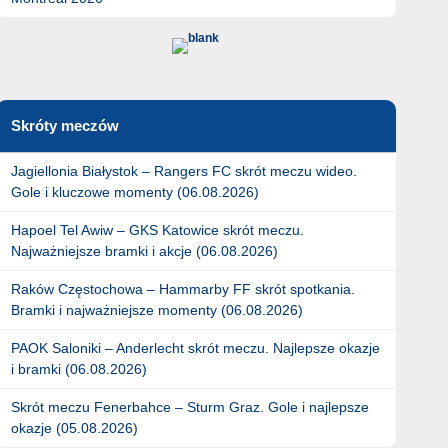
Skróty meczów
Jagiellonia Białystok – Rangers FC skrót meczu wideo.
Gole i kluczowe momenty (06.08.2026)
Hapoel Tel Awiw – GKS Katowice skrót meczu.
Najważniejsze bramki i akcje (06.08.2026)
Raków Częstochowa – Hammarby FF skrót spotkania.
Bramki i najważniejsze momenty (06.08.2026)
PAOK Saloniki – Anderlecht skrót meczu. Najlepsze okazje
i bramki (06.08.2026)
Skrót meczu Fenerbahce – Sturm Graz. Gole i najlepsze
okazje (05.08.2026)