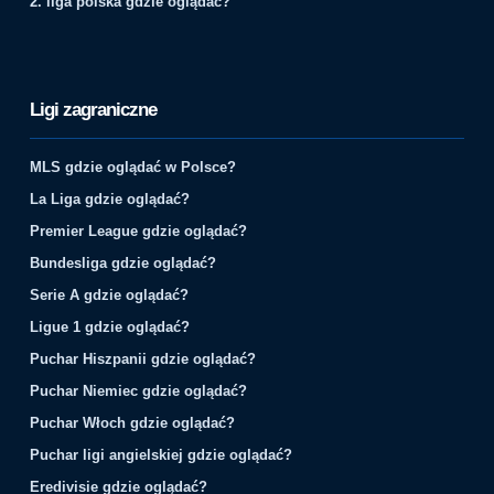
2. liga polska gdzie oglądać?
Ligi zagraniczne
MLS gdzie oglądać w Polsce?
La Liga gdzie oglądać?
Premier League gdzie oglądać?
Bundesliga gdzie oglądać?
Serie A gdzie oglądać?
Ligue 1 gdzie oglądać?
Puchar Hiszpanii gdzie oglądać?
Puchar Niemiec gdzie oglądać?
Puchar Włoch gdzie oglądać?
Puchar ligi angielskiej gdzie oglądać?
Eredivisie gdzie oglądać?