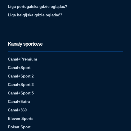
Liga portugalska gdzie oglądać?
Liga belgijska gdzie oglądać?
Kanały sportowe
Canal+Premium
Canal+Sport
Canal+Sport 2
Canal+Sport 3
Canal+Sport 5
Canal+Extra
Canal+360
Eleven Sports
Polsat Sport