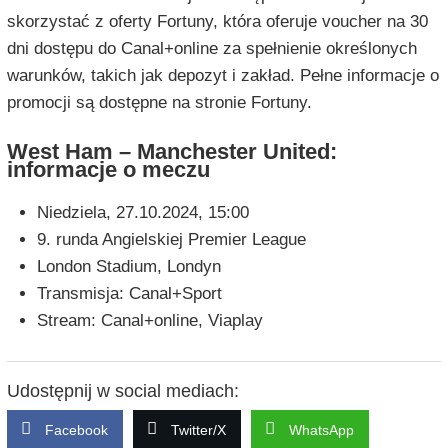
skorzystać z oferty Fortuny, która oferuje voucher na 30
dni dostępu do Canal+online za spełnienie określonych
warunków, takich jak depozyt i zakład. Pełne informacje o
promocji są dostępne na stronie Fortuny.
West Ham – Manchester United:
informacje o meczu
Niedziela, 27.10.2024, 15:00
9. runda Angielskiej Premier League
London Stadium, Londyn
Transmisja: Canal+Sport
Stream: Canal+online, Viaplay
Udostępnij w social mediach:
Facebook
Twitter/X
WhatsApp