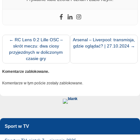
←
RC Lens 0:2 Lille OSC –
Arsenal – Liverpool: transmisja,
skrót meczu: dwa ciosy
gdzie oglądać? | 27.10.2024
→
przyjezdnych w doliczonym
czasie gry
Komentarze zablokowane.
Komentarze w tym poście zostały zablokowane.
Sport w TV