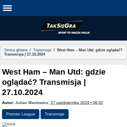
Skip
to
content
Strona główna
/
Transmisje
/
West Ham – Man Utd: gdzie oglądać?
Transmisja | 27.10.2024
West Ham – Man Utd: gdzie
oglądać? Transmisja |
27.10.2024
Autor:
Julian Mastewicz
;
27 października 2024 • 06:02
Premier League
Transmisje