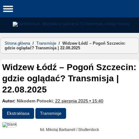
Skip
to
content
Strona główna
/
Transmisje
/
Widzew Łódź – Pogoń Szczecin:
gdzie oglądać? Transmisja | 22.08.2025
Widzew Łódź – Pogoń Szczecin:
gdzie oglądać? Transmisja |
22.08.2025
Autor:
Nikodem Potocki
;
22 sierpnia 2025 • 15:40
Ekstraklasa
Transmisje
fot. Mikolaj Barbanell / Shutterstock