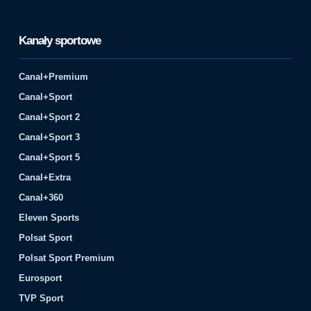
Kanały sportowe
Canal+Premium
Canal+Sport
Canal+Sport 2
Canal+Sport 3
Canal+Sport 5
Canal+Extra
Canal+360
Eleven Sports
Polsat Sport
Polsat Sport Premium
Eurosport
TVP Sport