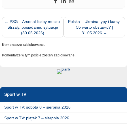
←
PSG – Arsenal liczby meczu.
Polska – Ukraina typy i kursy.
Strzały, posiadanie, sytuacje
Co warto obstawić? |
(30.05.2026)
31.05.2026
→
Komentarze zablokowane.
Komentarze w tym poście zostały zablokowane.
Sport w TV
Sport w TV: sobota 8 – sierpnia 2026
Sport w TV: piątek 7 – sierpnia 2026