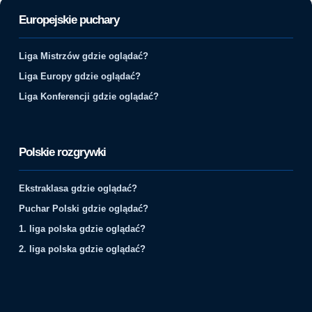
Europejskie puchary
Liga Mistrzów gdzie oglądać?
Liga Europy gdzie oglądać?
Liga Konferencji gdzie oglądać?
Polskie rozgrywki
Ekstraklasa gdzie oglądać?
Puchar Polski gdzie oglądać?
1. liga polska gdzie oglądać?
2. liga polska gdzie oglądać?