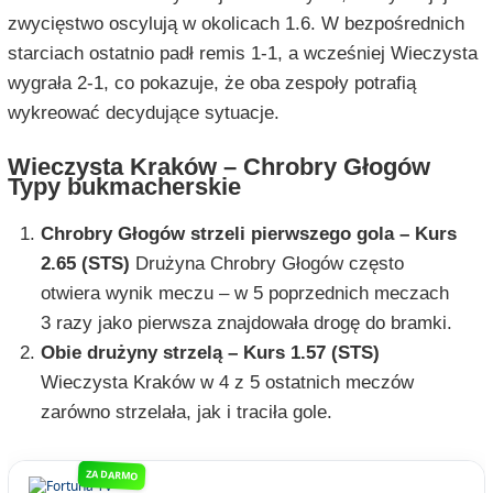
zwycięstwo oscylują w okolicach 1.6. W bezpośrednich
starciach ostatnio padł remis 1-1, a wcześniej Wieczysta
wygrała 2-1, co pokazuje, że oba zespoły potrafią
wykreować decydujące sytuacje.
Wieczysta Kraków – Chrobry Głogów
Typy bukmacherskie
Chrobry Głogów strzeli pierwszego gola – Kurs
2.65 (STS)
Drużyna Chrobry Głogów często
otwiera wynik meczu – w 5 poprzednich meczach
3 razy jako pierwsza znajdowała drogę do bramki.
Obie drużyny strzelą – Kurs 1.57 (STS)
Wieczysta Kraków w 4 z 5 ostatnich meczów
zarówno strzelała, jak i traciła gole.
ZA DARMO