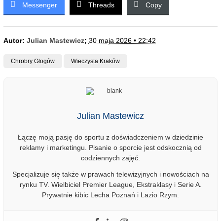
Messenger
Threads
Copy
Autor:
Julian Mastewicz
;
30 maja 2026 • 22:42
Chrobry Głogów
Wieczysta Kraków
Julian Mastewicz
Łączę moją pasję do sportu z doświadczeniem w dziedzinie
reklamy i marketingu. Pisanie o sporcie jest odskocznią od
codziennych zajęć.
Specjalizuje się także w prawach telewizyjnych i nowościach na
rynku TV. Wielbiciel Premier League, Ekstraklasy i Serie A.
Prywatnie kibic Lecha Poznań i Lazio Rzym.