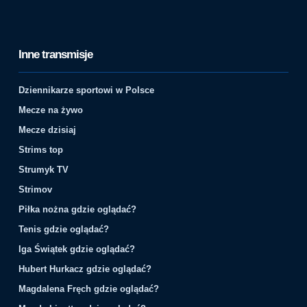
Inne transmisje
Dziennikarze sportowi w Polsce
Mecze na żywo
Mecze dzisiaj
Strims top
Strumyk TV
Strimov
Piłka nożna gdzie oglądać?
Tenis gdzie oglądać?
Iga Świątek gdzie oglądać?
Hubert Hurkacz gdzie oglądać?
Magdalena Fręch gdzie oglądać?