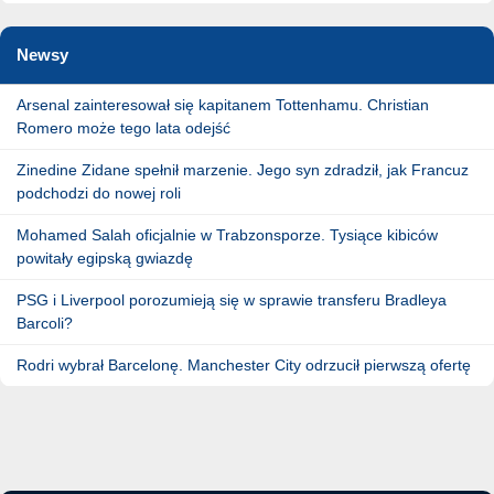
Newsy
Arsenal zainteresował się kapitanem Tottenhamu. Christian
Romero może tego lata odejść
Zinedine Zidane spełnił marzenie. Jego syn zdradził, jak Francuz
podchodzi do nowej roli
Mohamed Salah oficjalnie w Trabzonsporze. Tysiące kibiców
powitały egipską gwiazdę
PSG i Liverpool porozumieją się w sprawie transferu Bradleya
Barcoli?
Rodri wybrał Barcelonę. Manchester City odrzucił pierwszą ofertę