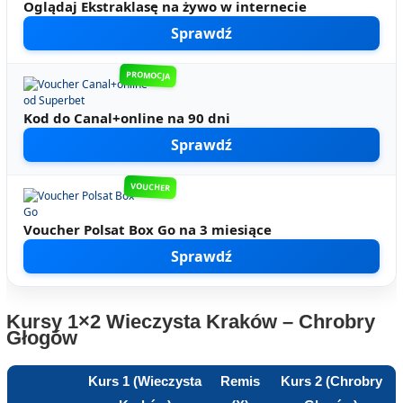
Oglądaj Ekstraklasę na żywo w internecie
Sprawdź
PROMOCJA
Kod do Canal+online na 90 dni
Sprawdź
VOUCHER
Voucher Polsat Box Go na 3 miesiące
Sprawdź
Kursy 1×2 Wieczysta Kraków – Chrobry
Głogów
Kurs 1 (Wieczysta
Remis
Kurs 2 (Chrobry