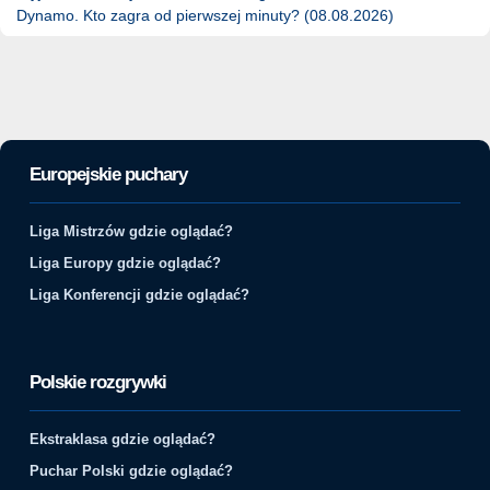
Dynamo. Kto zagra od pierwszej minuty? (08.08.2026)
Europejskie puchary
Liga Mistrzów gdzie oglądać?
Liga Europy gdzie oglądać?
Liga Konferencji gdzie oglądać?
Polskie rozgrywki
Ekstraklasa gdzie oglądać?
Puchar Polski gdzie oglądać?