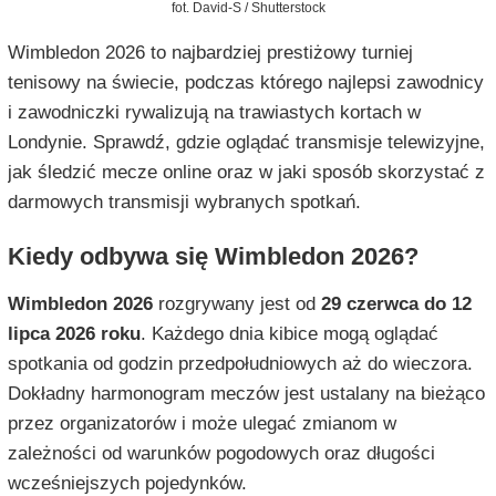
fot. David-S / Shutterstock
Wimbledon 2026 to najbardziej prestiżowy turniej
tenisowy na świecie, podczas którego najlepsi zawodnicy
i zawodniczki rywalizują na trawiastych kortach w
Londynie. Sprawdź, gdzie oglądać transmisje telewizyjne,
jak śledzić mecze online oraz w jaki sposób skorzystać z
darmowych transmisji wybranych spotkań.
Kiedy odbywa się Wimbledon 2026?
Wimbledon 2026
rozgrywany jest od
29 czerwca do 12
lipca 2026 roku
. Każdego dnia kibice mogą oglądać
spotkania od godzin przedpołudniowych aż do wieczora.
Dokładny harmonogram meczów jest ustalany na bieżąco
przez organizatorów i może ulegać zmianom w
zależności od warunków pogodowych oraz długości
wcześniejszych pojedynków.