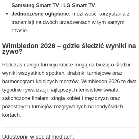
Samsung Smart TV
i
LG Smart TV
.
Jednoczesne oglądanie:
możliwość korzystania z
transmisji na dwóch urządzeniach w tym samym
czasie.
Wimbledon 2026 – gdzie śledzić wyniki na
żywo?
Podczas całego turnieju kibice mogą na bieżąco śledzić
wyniki wszystkich spotkań, drabinki turniejowe oraz
harmonogram kolejnych meczów. Wimbledon 2026 to dwa
tygodnie rywalizacji najlepszych tenisistów świata,
zakończone finałami singla kobiet i mężczyzn oraz
pozostałych turniejów rozgrywanych na londyńskich
kortach.
Udostępnij w social mediach: