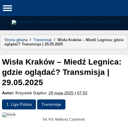
Skip
to
content
Strona główna
/
Transmisje
/
Wisła Kraków – Miedź Legnica: gdzie
oglądać? Transmisja | 29.05.2025
Wisła Kraków – Miedź Legnica:
gdzie oglądać? Transmisja |
29.05.2025
Autor:
Krzysiek Gajdur
;
29 maja 2025 • 07:02
1. Liga Polska
Transmisje
fot. Fot. Mateusz Czarnecki