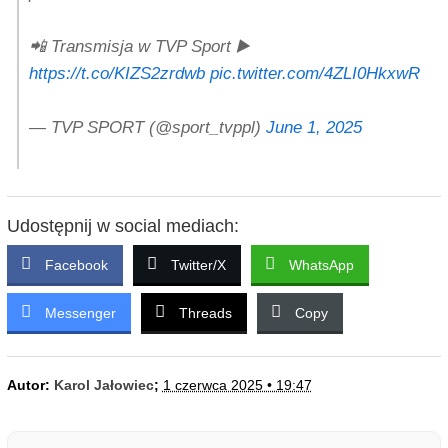
📲 Transmisja w TVP Sport ▶️
https://t.co/KIZS2zrdwb
pic.twitter.com/4ZLI0HkxwR
— TVP SPORT (@sport_tvppl)
June 1, 2025
Udostępnij w social mediach:
Facebook
Twitter/X
WhatsApp
Messenger
Threads
Copy
Autor:
Karol Jałowiec
;
1 czerwca 2025 • 19:47