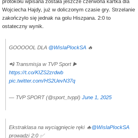
protokołu wpisana została jeszcze czerwona kartka dla
Wojciecha Hajdy, już w doliczonym czasie gry. Strzelanie
zakończyło się jednak na golu Hiszpana. 2:0 to
ostateczny wynik.
GOOOOOL DLA
@WislaPlockSA
🔥
📲 Transmisja w TVP Sport ▶️
https://t.co/KIZS2zrdwb
pic.twitter.com/HS2UevN37q
— TVP SPORT (@sport_tvppl)
June 1, 2025
Ekstraklasa na wyciągnięcie ręki 🔥
@WislaPlockSA
prowadzi 2:0 ✅