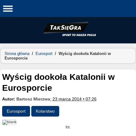
Skip
to
content
Strona główna
/
Eurosport
/
Wyścig dookoła Katalonii w
Eurosporcie
Wyścig dookoła Katalonii w
Eurosporcie
Autor:
Bartosz Mierzwa
;
23 marca 2014 • 07:26
Eurosport
Kolarstwo
fot.