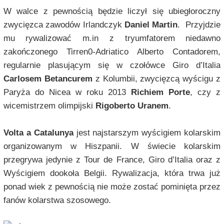
W walce z pewnością będzie liczył się ubiegłoroczny
zwycięzca zawodów Irlandczyk
Daniel Martin
. Przyjdzie
mu rywalizować m.in z tryumfatorem niedawno
zakończonego Tirren0-Adriatico Alberto Contadorem,
regularnie plasującym się w czołówce Giro d’Italia
Carlosem Betancurem
z Kolumbii, zwycięzcą wyścigu z
Paryża do Nicea w roku 2013
Richiem Porte
, czy z
wicemistrzem olimpijski
Rigoberto Uranem
.
Volta a Catalunya
jest najstarszym wyścigiem kolarskim
organizowanym w Hiszpanii. W świecie kolarskim
przegrywa jedynie z Tour de France, Giro d’Italia oraz z
Wyścigiem dookoła Belgii. Rywalizacja, która trwa już
ponad wiek z pewnością nie może zostać pominięta przez
fanów kolarstwa szosowego.