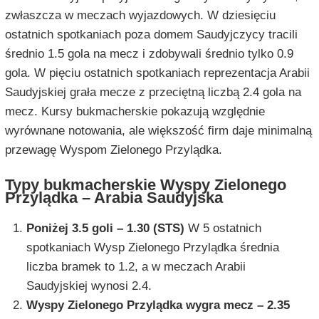
zwłaszcza w meczach wyjazdowych. W dziesięciu
ostatnich spotkaniach poza domem Saudyjczycy tracili
średnio 1.5 gola na mecz i zdobywali średnio tylko 0.9
gola. W pięciu ostatnich spotkaniach reprezentacja Arabii
Saudyjskiej grała mecze z przeciętną liczbą 2.4 gola na
mecz. Kursy bukmacherskie pokazują względnie
wyrównane notowania, ale większość firm daje minimalną
przewagę Wyspom Zielonego Przylądka.
Typy bukmacherskie Wyspy Zielonego
Przylądka – Arabia Saudyjska
Poniżej 3.5 goli – 1.30 (STS)
W 5 ostatnich
spotkaniach Wysp Zielonego Przylądka średnia
liczba bramek to 1.2, a w meczach Arabii
Saudyjskiej wynosi 2.4.
Wyspy Zielonego Przylądka wygra mecz – 2.35