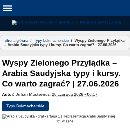
Skip
to
content
Strona główna
/
Typy bukmacherskie
/
Wyspy Zielonego Przylądka
– Arabia Saudyjska typy i kursy. Co warto zagrać? | 27.06.2026
Wyspy Zielonego Przylądka –
Arabia Saudyjska typy i kursy.
Co warto zagrać? | 27.06.2026
Autor:
Julian Mastewicz
;
26 czerwca 2026 • 06:17
Typy Bukmacherskie
fot. własne