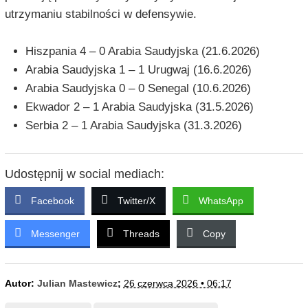
utrzymaniu stabilności w defensywie.
Hiszpania 4 – 0 Arabia Saudyjska (21.6.2026)
Arabia Saudyjska 1 – 1 Urugwaj (16.6.2026)
Arabia Saudyjska 0 – 0 Senegal (10.6.2026)
Ekwador 2 – 1 Arabia Saudyjska (31.5.2026)
Serbia 2 – 1 Arabia Saudyjska (31.3.2026)
Udostępnij w social mediach:
Facebook
Twitter/X
WhatsApp
Messenger
Threads
Copy
Autor:
Julian Mastewicz
;
26 czerwca 2026 • 06:17