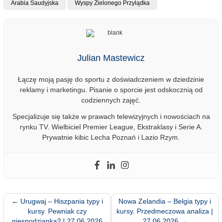
Arabia Saudyjska
Wyspy Zielonego Przylądka
Julian Mastewicz
Łączę moją pasję do sportu z doświadczeniem w dziedzinie
reklamy i marketingu. Pisanie o sporcie jest odskocznią od
codziennych zajęć.
Specjalizuje się także w prawach telewizyjnych i nowościach na
rynku TV. Wielbiciel Premier League, Ekstraklasy i Serie A.
Prywatnie kibic Lecha Poznań i Lazio Rzym.
←
Urugwaj – Hiszpania typy i
Nowa Zelandia – Belgia typy i
kursy. Pewniak czy
kursy. Przedmeczowa analiza |
niespodzianka? | 27.06.2026
27.06.2026
→