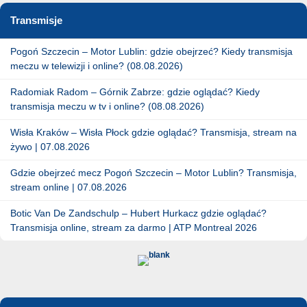
Transmisje
Pogoń Szczecin – Motor Lublin: gdzie obejrzeć? Kiedy transmisja
meczu w telewizji i online? (08.08.2026)
Radomiak Radom – Górnik Zabrze: gdzie oglądać? Kiedy
transmisja meczu w tv i online? (08.08.2026)
Wisła Kraków – Wisła Płock gdzie oglądać? Transmisja, stream na
żywo | 07.08.2026
Gdzie obejrzeć mecz Pogoń Szczecin – Motor Lublin? Transmisja,
stream online | 07.08.2026
Botic Van De Zandschulp – Hubert Hurkacz gdzie oglądać?
Transmisja online, stream za darmo | ATP Montreal 2026