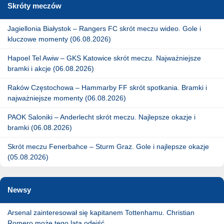
Skróty meczów
Jagiellonia Białystok – Rangers FC skrót meczu wideo. Gole i
kluczowe momenty (06.08.2026)
Hapoel Tel Awiw – GKS Katowice skrót meczu. Najważniejsze
bramki i akcje (06.08.2026)
Raków Częstochowa – Hammarby FF skrót spotkania. Bramki i
najważniejsze momenty (06.08.2026)
PAOK Saloniki – Anderlecht skrót meczu. Najlepsze okazje i
bramki (06.08.2026)
Skrót meczu Fenerbahce – Sturm Graz. Gole i najlepsze okazje
(05.08.2026)
Newsy
Arsenal zainteresował się kapitanem Tottenhamu. Christian
Romero może tego lata odejść