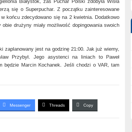
ellonia Białystok, zaś Puchar Polski zdobyła Wisła
erzą się o Superpuchar. Z początku zainteresowane
e w końcu zdecydowano się na 2 kwietnia. Dodatkowo
y obie drużyny miały możliwość dopingowania swoich
ki zaplanowany jest na godzinę 21:00. Jak już wiemy,
sław Przybył. Jego asystenci na liniach to Paweł
ym będzie Marcin Kochanek. Jeśli chodzi o VAR, tam
Messenger
Threads
Copy