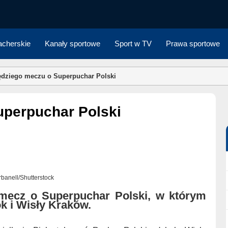
cherskie
Kanały sportowe
Sport w TV
Prawa sportowe
dziego meczu o Superpuchar Polski
uperpuchar Polski
arbanell/Shutterstock
 mecz o Superpuchar Polski, w którym
ok i Wisły Kraków.