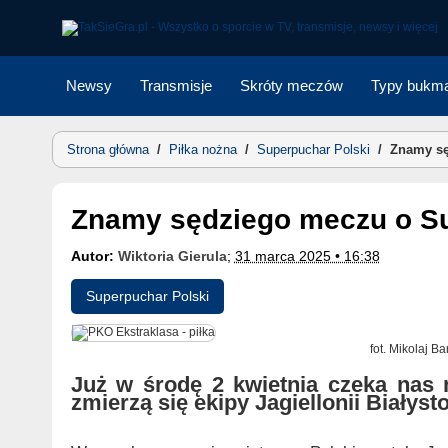
Skip
to
content
Newsy
Transmisje
Skróty meczów
Typy bukma
Strona główna
/
Piłka nożna
/
Superpuchar Polski
/
Znamy sę
Znamy sędziego meczu o S
Autor:
Wiktoria Gierula
;
31 marca 2025 • 16:38
Superpuchar Polski
fot. Mikolaj B
Już w środę 2 kwietnia czeka nas
zmierzą się ekipy Jagiellonii Białyst