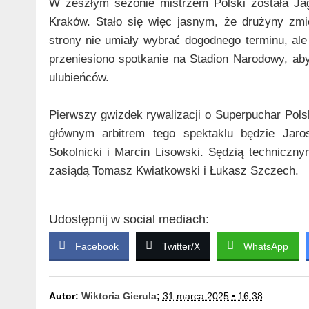
W zeszłym sezonie mistrzem Polski została Jagi
Kraków. Stało się więc jasnym, że drużyny zmi
strony nie umiały wybrać dogodnego terminu, al
przeniesiono spotkanie na Stadion Narodowy, ab
ulubieńców.
Pierwszy gwizdek rywalizacji o Superpuchar Pols
głównym arbitrem tego spektaklu będzie Jaro
Sokolnicki i Marcin Lisowski. Sędzią techniczn
zasiądą Tomasz Kwiatkowski i Łukasz Szczech.
Udostępnij w social mediach:
Facebook
Twitter/X
WhatsApp
Autor:
Wiktoria Gierula
;
31 marca 2025 • 16:38