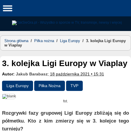
Skip
to
content
Strona główna
/
Piłka nożna
/
Liga Europy
/
3. kolejka Ligi Europy
w Viaplay
3. kolejka Ligi Europy w Viaplay
Autor:
Jakub Barabasz
;
18 października 2021 • 15:31
Liga Europy
Piłka Nożna
TVP
fot.
Rozgrywki fazy grupowej Ligi Europy zbliżają się do
półmetku. Kto z kim zmierzy się w 3. kolejce tego
turnieju?