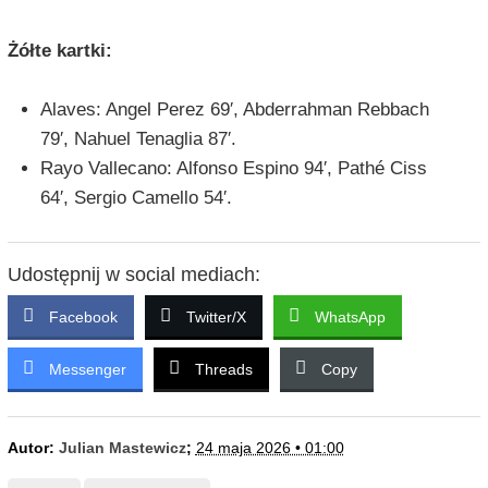
Żółte kartki:
Alaves: Angel Perez 69′, Abderrahman Rebbach
79′, Nahuel Tenaglia 87′.
Rayo Vallecano: Alfonso Espino 94′, Pathé Ciss
64′, Sergio Camello 54′.
Udostępnij w social mediach:
Facebook
Twitter/X
WhatsApp
Messenger
Threads
Copy
Autor:
Julian Mastewicz
;
24 maja 2026 • 01:00