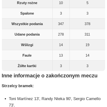
Rzuty rożne
10
5
Spalone
3
3
Wszystkie podania
347
378
Udane podania
278
311
Wślizgi
14
19
Faule
13
14
Żółte kartki
3
3
Inne informacje o zakończonym meczu
Strzelcy bramek:
Toni Martínez 13′, Randy Nteka 90′, Sergio Camello
73′.