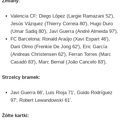
Zmiany:
Valencia CF: Diego López (Largie Ramazani 52′),
Jesús Vázquez (Thierry Correia 80′), Hugo Duro
(Umar Sadiq 80′), Javi Guerra (André Almeida 97′).
FC Barcelona: Ronald Araújo (Xavi Espart 46′),
Dani Olmo (Frenkie De Jong 62′), Eric García
(Andreas Christensen 62′), Ferran Torres (Marc
Casadó 83′), Marc Bernal (João Cancelo 83′).
Strzelcy bramek:
Javi Guerra 66′, Luis Rioja 71′, Guido Rodríguez
97′, Robert Lewandowski 61′.
Żółte kartki: