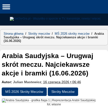
Skip
to
content
Strona główna
/
Skróty meczów
/
MŚ 2026 skróty meczów
/
Arabia
Saudyjska – Urugwaj skrót meczu. Najciekawsze akcje i bramki
(16.06.2026)
Arabia Saudyjska – Urugwaj
skrót meczu. Najciekawsze
akcje i bramki (16.06.2026)
Autor:
Julian Mastewicz
;
16 czerwca 2026 • 06:46
MŚ 2026 Skróty Meczów
Skróty Meczów
fot. własne