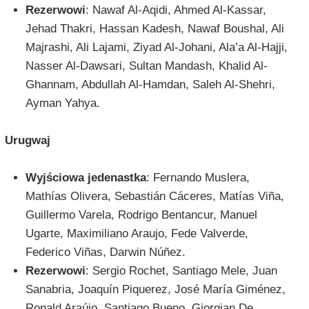
Rezerwowi
: Nawaf Al-Aqidi, Ahmed Al-Kassar,
Jehad Thakri, Hassan Kadesh, Nawaf Boushal, Ali
Majrashi, Ali Lajami, Ziyad Al-Johani, Ala’a Al-Hajji,
Nasser Al-Dawsari, Sultan Mandash, Khalid Al-
Ghannam, Abdullah Al-Hamdan, Saleh Al-Shehri,
Ayman Yahya.
Urugwaj
Wyjściowa jedenastka
: Fernando Muslera,
Mathías Olivera, Sebastián Cáceres, Matías Viña,
Guillermo Varela, Rodrigo Bentancur, Manuel
Ugarte, Maximiliano Araujo, Fede Valverde,
Federico Viñas, Darwin Núñez.
Rezerwowi
: Sergio Rochet, Santiago Mele, Juan
Sanabria, Joaquín Piquerez, José María Giménez,
Ronald Araújo, Santiago Bueno, Giorgian De