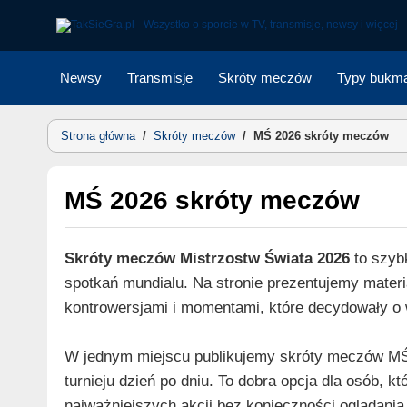
Skip
to
content
Newsy
Transmisje
Skróty meczów
Typy bukma
Strona główna
/
Skróty meczów
/
MŚ 2026 skróty meczów
MŚ 2026 skróty meczów
Skróty meczów Mistrzostw Świata 2026
to szyb
spotkań mundialu. Na stronie prezentujemy materi
kontrowersjami i momentami, które decydowały o
W jednym miejscu publikujemy skróty meczów MŚ 
turnieju dzień po dniu. To dobra opcja dla osób, 
najważniejszych akcji bez konieczności oglądania 