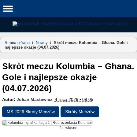
Skip
to
content
Strona główna
/
Newsy
/
Skrót meczu Kolumbia – Ghana. Gole i
najlepsze okazje (04.07.2026)
Skrót meczu Kolumbia – Ghana.
Gole i najlepsze okazje
(04.07.2026)
Autor:
Julian Mastewicz
;
4 lipca 2026 • 09:05
MŚ 2026 Skróty Meczów
Skróty Meczów
fot. własne