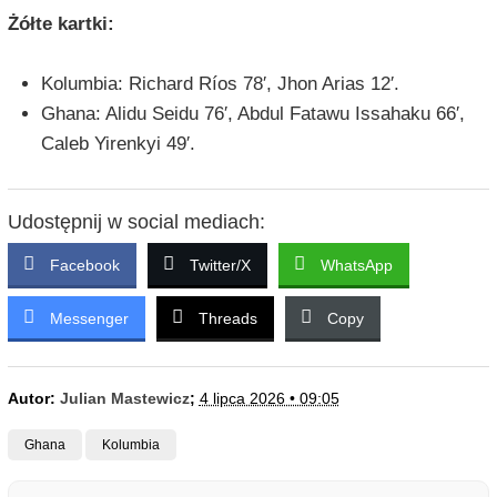
Żółte kartki:
Kolumbia: Richard Ríos 78′, Jhon Arias 12′.
Ghana: Alidu Seidu 76′, Abdul Fatawu Issahaku 66′,
Caleb Yirenkyi 49′.
Udostępnij w social mediach:
Facebook
Twitter/X
WhatsApp
Messenger
Threads
Copy
Autor:
Julian Mastewicz
;
4 lipca 2026 • 09:05
Ghana
Kolumbia