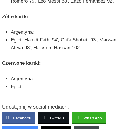
Romero 79′, Leo Messi 83′, Enzo Fernández 92′.
Żółte kartki:
Argentyna:
Egipt: Hamdi Fathi 94′, Oufa Shobeir 93′, Marwan
Ateya 98′, Haissem Hassan 102′.
Czerwone kartki:
Argentyna:
Egipt:
Udostępnij w social mediach:
Facebook
Twitter/X
WhatsApp