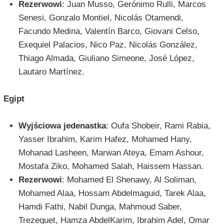
Rezerwowi
: Juan Musso, Gerónimo Rulli, Marcos
Senesi, Gonzalo Montiel, Nicolás Otamendi,
Facundo Medina, Valentín Barco, Giovani Celso,
Exequiel Palacios, Nico Paz, Nicolás González,
Thiago Almada, Giuliano Simeone, José López,
Lautaro Martínez.
Egipt
Wyjściowa jedenastka
: Oufa Shobeir, Rami Rabia,
Yasser Ibrahim, Karim Hafez, Mohamed Hany,
Mohanad Lasheen, Marwan Ateya, Emam Ashour,
Mostafa Ziko, Mohamed Salah, Haissem Hassan.
Rezerwowi
: Mohamed El Shenawy, Al Soliman,
Mohamed Alaa, Hossam Abdelmaguid, Tarek Alaa,
Hamdi Fathi, Nabil Dunga, Mahmoud Saber,
Trezeguet, Hamza AbdelKarim, Ibrahim Adel, Omar