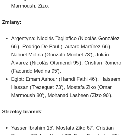
Marmoush, Zizo.
Zmiany:
Argentyna: Nicolás Tagliafico (Nicolás González
66′), Rodrigo De Paul (Lautaro Martínez 66′),
Nahuel Molina (Gonzalo Montiel 73′), Julián
Álvarez (Nicolás Otamendi 95′), Cristian Romero
(Facundo Medina 95′).
Egipt: Emam Ashour (Hamdi Fathi 46′), Haissem
Hassan (Trezeguet 73′), Mostafa Ziko (Omar
Marmoush 80′), Mohanad Lasheen (Zizo 96′).
Strzelcy bramek:
Yasser Ibrahim 15′, Mostafa Ziko 67′, Cristian