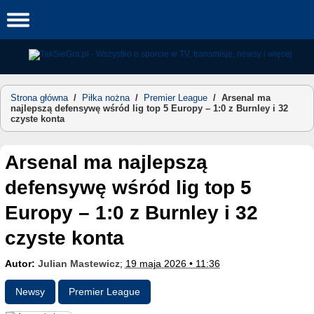
Skip
to
content
Strona główna
/
Piłka nożna
/
Premier League
/
Arsenal ma
najlepszą defensywę wśród lig top 5 Europy – 1:0 z Burnley i 32
czyste konta
Arsenal ma najlepszą
defensywę wśród lig top 5
Europy – 1:0 z Burnley i 32
czyste konta
Autor:
Julian Mastewicz
;
19 maja 2026 • 11:36
Newsy
Premier League