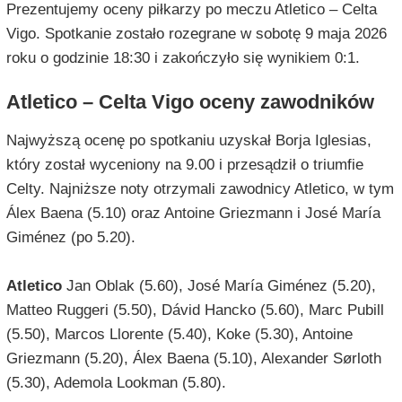
Prezentujemy oceny piłkarzy po meczu Atletico – Celta
Vigo. Spotkanie zostało rozegrane w sobotę 9 maja 2026
roku o godzinie 18:30 i zakończyło się wynikiem 0:1.
Atletico – Celta Vigo oceny zawodników
Najwyższą ocenę po spotkaniu uzyskał Borja Iglesias,
który został wyceniony na 9.00 i przesądził o triumfie
Celty. Najniższe noty otrzymali zawodnicy Atletico, w tym
Álex Baena (5.10) oraz Antoine Griezmann i José María
Giménez (po 5.20).
Atletico
Jan Oblak (5.60), José María Giménez (5.20),
Matteo Ruggeri (5.50), Dávid Hancko (5.60), Marc Pubill
(5.50), Marcos Llorente (5.40), Koke (5.30), Antoine
Griezmann (5.20), Álex Baena (5.10), Alexander Sørloth
(5.30), Ademola Lookman (5.80).