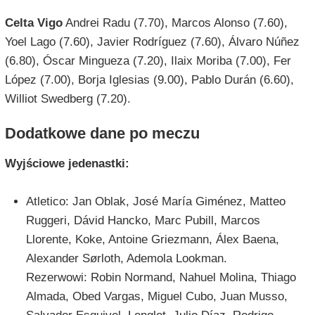
Celta Vigo
Andrei Radu (7.70), Marcos Alonso (7.60),
Yoel Lago (7.60), Javier Rodríguez (7.60), Álvaro Núñez
(6.80), Óscar Mingueza (7.20), Ilaix Moriba (7.00), Fer
López (7.00), Borja Iglesias (9.00), Pablo Durán (6.60),
Williot Swedberg (7.20).
Dodatkowe dane po meczu
Wyjściowe jedenastki:
Atletico: Jan Oblak, José María Giménez, Matteo
Ruggeri, Dávid Hancko, Marc Pubill, Marcos
Llorente, Koke, Antoine Griezmann, Álex Baena,
Alexander Sørloth, Ademola Lookman.
Rezerwowi: Robin Normand, Nahuel Molina, Thiago
Almada, Obed Vargas, Miguel Cubo, Juan Musso,