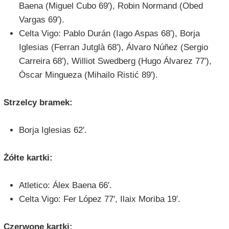
Baena (Miguel Cubo 69′), Robin Normand (Obed
Vargas 69′).
Celta Vigo: Pablo Durán (Iago Aspas 68′), Borja
Iglesias (Ferran Jutglà 68′), Álvaro Núñez (Sergio
Carreira 68′), Williot Swedberg (Hugo Álvarez 77′),
Óscar Mingueza (Mihailo Ristić 89′).
Strzelcy bramek:
Borja Iglesias 62′.
Żółte kartki:
Atletico: Álex Baena 66′.
Celta Vigo: Fer López 77′, Ilaix Moriba 19′.
Czerwone kartki: