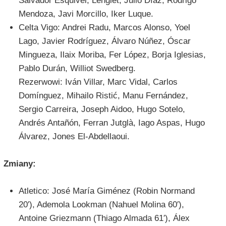
Salvador Esquivel, Lenglet, Julio Díaz, Rodrigo
Mendoza, Javi Morcillo, Iker Luque.
Celta Vigo: Andrei Radu, Marcos Alonso, Yoel
Lago, Javier Rodríguez, Álvaro Núñez, Óscar
Mingueza, Ilaix Moriba, Fer López, Borja Iglesias,
Pablo Durán, Williot Swedberg.
Rezerwowi: Iván Villar, Marc Vidal, Carlos
Domínguez, Mihailo Ristić, Manu Fernández,
Sergio Carreira, Joseph Aidoo, Hugo Sotelo,
Andrés Antañón, Ferran Jutglà, Iago Aspas, Hugo
Álvarez, Jones El-Abdellaoui.
Zmiany:
Atletico: José María Giménez (Robin Normand
20′), Ademola Lookman (Nahuel Molina 60′),
Antoine Griezmann (Thiago Almada 61′), Álex