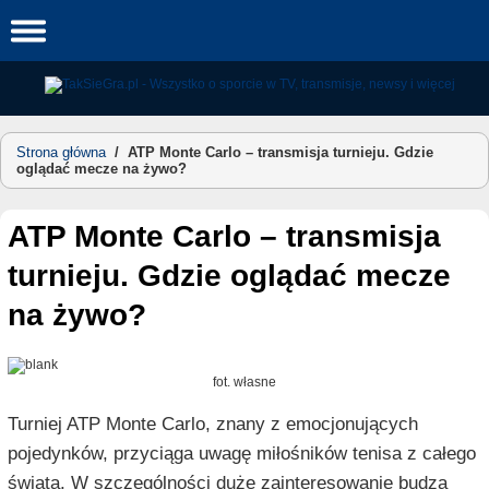
Skip
to
content
Strona główna
/
ATP Monte Carlo – transmisja turnieju. Gdzie
oglądać mecze na żywo?
ATP Monte Carlo – transmisja
turnieju. Gdzie oglądać mecze
na żywo?
fot. własne
Turniej ATP Monte Carlo, znany z emocjonujących
pojedynków, przyciąga uwagę miłośników tenisa z całego
świata. W szczególności duże zainteresowanie budzą