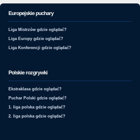
Europejskie puchary
Liga Mistrzów gdzie oglądać?
Liga Europy gdzie oglądać?
Liga Konferencji gdzie oglądać?
Polskie rozgrywki
Ekstraklasa gdzie oglądać?
Puchar Polski gdzie oglądać?
1. liga polska gdzie oglądać?
2. liga polska gdzie oglądać?