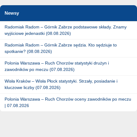
Newsy
Radomiak Radom – Górnik Zabrze podstawowe składy. Znamy
wyjściowe jedenastki (08.08.2026)
Radomiak Radom – Górnik Zabrze sędzia. Kto sędziuje to
spotkanie? (08.08.2026)
Polonia Warszawa – Ruch Chorzów statystyki drużyn i
zawodników po meczu (07.08.2026)
Wisła Kraków – Wisła Płock statystyki. Strzały, posiadanie i
kluczowe liczby (07.08.2026)
Polonia Warszawa – Ruch Chorzów oceny zawodników po meczu
| 07.08.2026