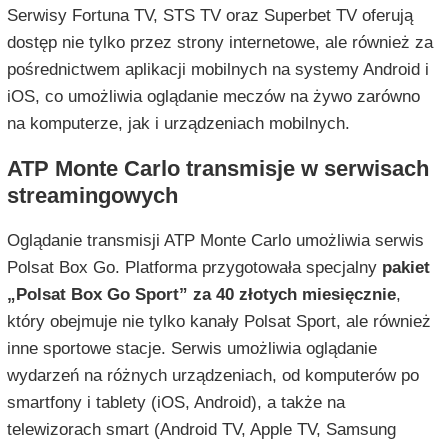
Serwisy Fortuna TV, STS TV oraz Superbet TV oferują
dostęp nie tylko przez strony internetowe, ale również za
pośrednictwem aplikacji mobilnych na systemy Android i
iOS, co umożliwia oglądanie meczów na żywo zarówno
na komputerze, jak i urządzeniach mobilnych.
ATP Monte Carlo transmisje w serwisach
streamingowych
Oglądanie transmisji ATP Monte Carlo umożliwia serwis
Polsat Box Go. Platforma przygotowała specjalny
pakiet
„Polsat Box Go Sport” za 40 złotych miesięcznie
,
który obejmuje nie tylko kanały Polsat Sport, ale również
inne sportowe stacje. Serwis umożliwia oglądanie
wydarzeń na różnych urządzeniach, od komputerów po
smartfony i tablety (iOS, Android), a także na
telewizorach smart (Android TV, Apple TV, Samsung