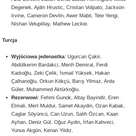
Degenek, Ajdin Hrustic, Cristian Volpato, Jackson
Irvine, Cameron Devlin, Awer Mabil, Tete Yengi,
Nishan Velupillay, Mathew Leckie.
Turcja
Wyjściowa jedenastka
: Ugurcan Çakir,
Abdülkerim Bardakci, Merih Demiral, Ferdi
Kadıoğlu, Zeki Çelik, İsmail Yüksek, Hakan
Çalhanoğlu, Orkun Kökçü, Barış Yilmaz, Arda
Güler, Muhammed Aktürkoğlu.
Rezerwowi
: Fehmi Gunok, Altay Bayindir, Eren
Elmali, Mert Muldur, Samet Akaydin, Ozan Kabak,
Caglar Söyüncü, Can Uzun, Salih Özcan, Kaan
Ayhan, Deniz Gül, Oğuz Aydin, İrfan Kahveci,
Yunus Akgün, Kenan Yildiz.