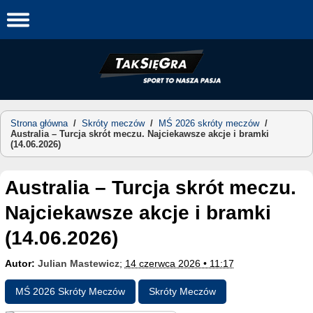
Skip
to
content
Strona główna
/
Skróty meczów
/
MŚ 2026 skróty meczów
/
Australia – Turcja skrót meczu. Najciekawsze akcje i bramki
(14.06.2026)
Australia – Turcja skrót meczu.
Najciekawsze akcje i bramki
(14.06.2026)
Autor:
Julian Mastewicz
;
14 czerwca 2026 • 11:17
MŚ 2026 Skróty Meczów
Skróty Meczów