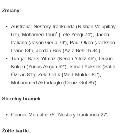
Zmiany:
Australia: Nestory Irankunda (Nishan Velupillay
61′), Mohamed Touré (Tete Yengi 74′), Jacob
Italiano (Jason Geria 74′), Paul Okon (Jackson
Irvine 84′), Jordan Bos (Aziz Behich 84′).
Turcja: Barış Yilmaz (Kenan Yildiz 46′), Orkun
Kökçü (Yunus Akgün 62′), İsmail Yüksek (Salih
Özcan 81′), Zeki Çelik (Mert Muldur 81′),
Muhammed Aktürkoğlu (Deniz Gül 85′).
Strzelcy bramek:
Connor Metcalfe 75′, Nestory Irankunda 27′.
Żółte kartki: