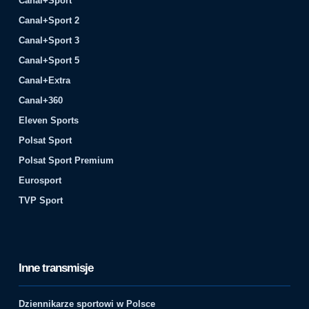
Canal+Sport
Canal+Sport 2
Canal+Sport 3
Canal+Sport 5
Canal+Extra
Canal+360
Eleven Sports
Polsat Sport
Polsat Sport Premium
Eurosport
TVP Sport
Inne transmisje
Dziennikarze sportowi w Polsce