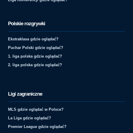
Polskie rozgrywki
Ekstraklasa gdzie oglądać?
Puchar Polski gdzie oglądać?
1. liga polska gdzie oglądać?
2. liga polska gdzie oglądać?
Ligi zagraniczne
MLS gdzie oglądać w Polsce?
La Liga gdzie oglądać?
Premier League gdzie oglądać?