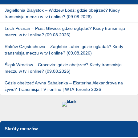
Jagiellonia Białystok – Widzew Łódź: gdzie obejrzeć? Kiedy
transmisja meczu w tv i online? (09.08.2026)
Lech Poznań – Piast Gliwice: gdzie oglądać? Kiedy transmisja
meczu w tv i online? (09.08.2026)
Raków Częstochowa – Zagłębie Lubin: gdzie oglądać? Kiedy
transmisja meczu w tv i online? (09.08.2026)
Śląsk Wrocław – Cracovia: gdzie obejrzeć? Kiedy transmisja
meczu w tv i online? (09.08.2026)
Gdzie obejrzeć Aryna Sabalenka – Ekaterina Alexandrova na
żywo? Transmisja TV i online | WTA Toronto 2026
Skróty meczów