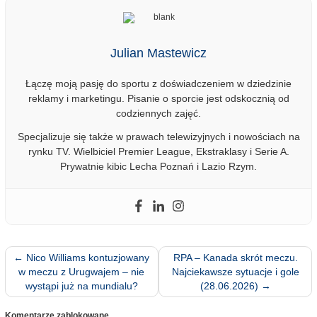
Julian Mastewicz
Łączę moją pasję do sportu z doświadczeniem w dziedzinie
reklamy i marketingu. Pisanie o sporcie jest odskocznią od
codziennych zajęć.
Specjalizuje się także w prawach telewizyjnych i nowościach na
rynku TV. Wielbiciel Premier League, Ekstraklasy i Serie A.
Prywatnie kibic Lecha Poznań i Lazio Rzym.
←
Nico Williams kontuzjowany
RPA – Kanada skrót meczu.
w meczu z Urugwajem – nie
Najciekawsze sytuacje i gole
wystąpi już na mundialu?
(28.06.2026)
→
Komentarze zablokowane.