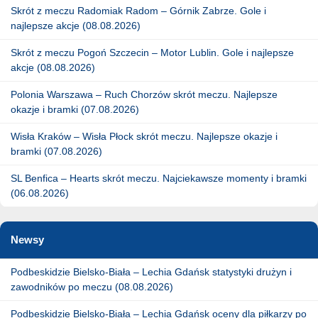
Skrót z meczu Radomiak Radom – Górnik Zabrze. Gole i
najlepsze akcje (08.08.2026)
Skrót z meczu Pogoń Szczecin – Motor Lublin. Gole i najlepsze
akcje (08.08.2026)
Polonia Warszawa – Ruch Chorzów skrót meczu. Najlepsze
okazje i bramki (07.08.2026)
Wisła Kraków – Wisła Płock skrót meczu. Najlepsze okazje i
bramki (07.08.2026)
SL Benfica – Hearts skrót meczu. Najciekawsze momenty i bramki
(06.08.2026)
Newsy
Podbeskidzie Bielsko-Biała – Lechia Gdańsk statystyki drużyn i
zawodników po meczu (08.08.2026)
Podbeskidzie Bielsko-Biała – Lechia Gdańsk oceny dla piłkarzy po