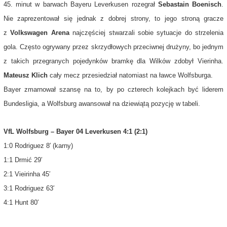
45. minut w barwach Bayeru Leverkusen rozegrał
Sebastain Boenisch
.
Nie zaprezentował się jednak z dobrej strony, to jego stroną gracze
z
Volkswagen Arena
najczęściej stwarzali sobie sytuacje do strzelenia
gola. Często ogrywany przez skrzydłowych przeciwnej drużyny, bo jednym
z takich przegranych pojedynków bramkę dla Wilków zdobył Vierinha.
Mateusz Klich
cały mecz przesiedział natomiast na ławce Wolfsburga.
Bayer zmarnował szansę na to, by po czterech kolejkach być liderem
Bundesligia, a Wolfsburg awansował na dziewiątą pozycję w tabeli.
VfL Wolfsburg – Bayer 04 Leverkusen 4:1 (2:1)
1:0 Rodriguez 8′ (karny)
1:1 Drmić 29′
2:1 Vieirinha 45′
3:1 Rodriguez 63′
4:1 Hunt 80′