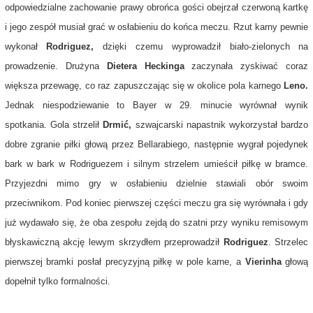
odpowiedzialne zachowanie prawy obrońca gości obejrzał czerwoną kartkę
i jego zespół musiał grać w osłabieniu do końca meczu. Rzut karny pewnie
wykonał
Rodriguez,
dzięki czemu wyprowadził biało-zielonych na
prowadzenie. Drużyna
Dietera Heckinga
zaczynała zyskiwać coraz
większa przewagę, co raz zapuszczając się w okolice pola karnego
Leno.
Jednak niespodziewanie to Bayer w 29. minucie wyrównał wynik
spotkania. Gola strzelił
Drmić,
szwajcarski napastnik wykorzystał bardzo
dobre zgranie piłki głową przez Bellarabiego, następnie wygrał pojedynek
bark w bark w Rodriguezem i silnym strzelem umieścił piłkę w bramce.
Przyjezdni mimo gry w osłabieniu dzielnie stawiali obór swoim
przeciwnikom. Pod koniec pierwszej części meczu gra się wyrównała i gdy
już wydawało się, że oba zespołu zejdą do szatni przy wyniku remisowym
błyskawiczną akcję lewym skrzydłem przeprowadził
Rodriguez
. Strzelec
pierwszej bramki posłał precyzyjną piłkę w pole karne, a
Vierinha
głową
dopełnił tylko formalności.