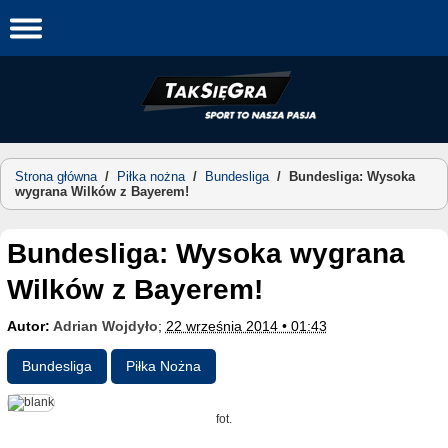
Skip
to
content
Strona główna
/
Piłka nożna
/
Bundesliga
/
Bundesliga: Wysoka
wygrana Wilków z Bayerem!
Bundesliga: Wysoka wygrana
Wilków z Bayerem!
Autor:
Adrian Wojdyło
;
22 września 2014 • 01:43
Bundesliga
Piłka Nożna
fot.