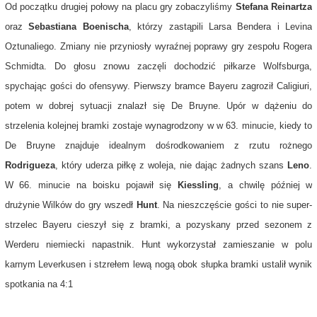
Od początku drugiej połowy na placu gry zobaczyliśmy
Stefana Reinartza
oraz
Sebastiana Boenischa
, którzy zastąpili Larsa Bendera i Levina
Oztunaliego. Zmiany nie przyniosły wyraźnej poprawy gry zespołu Rogera
Schmidta. Do głosu znowu zaczęli dochodzić piłkarze Wolfsburga,
spychając gości do ofensywy. Pierwszy bramce Bayeru zagroził Caligiuri,
potem w dobrej sytuacji znalazł się De Bruyne. Upór w dążeniu do
strzelenia kolejnej bramki zostaje wynagrodzony w w 63. minucie, kiedy to
De Bruyne znajduje idealnym dośrodkowaniem z rzutu rożnego
Rodrigueza
, który uderza piłkę z woleja, nie dając żadnych szans
Leno
.
W 66. minucie na boisku pojawił się
Kiessling
, a chwilę później w
drużynie Wilków do gry wszedł
Hunt
. Na nieszczęście gości to nie super-
strzelec Bayeru cieszył się z bramki, a pozyskany przed sezonem z
Werderu niemiecki napastnik. Hunt wykorzystał zamieszanie w polu
karnym Leverkusen i stzrełem lewą nogą obok słupka bramki ustalił wynik
spotkania na 4:1