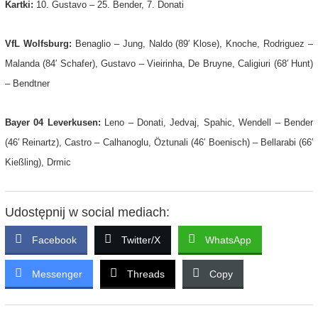
Kartki:
10. Gustavo – 25. Bender, 7. Donati
VfL Wolfsburg:
Benaglio – Jung, Naldo (89′ Klose), Knoche, Rodriguez –
Malanda (84′ Schafer), Gustavo – Vieirinha, De Bruyne, Caligiuri (68′ Hunt)
– Bendtner
Bayer 04 Leverkusen:
Leno – Donati, Jedvaj, Spahic, Wendell – Bender
(46′ Reinartz), Castro – Calhanoglu, Öztunali (46′ Boenisch) – Bellarabi (66′
Kießling), Drmic
Udostępnij w social mediach:
Facebook
Twitter/X
WhatsApp
Messenger
Threads
Copy