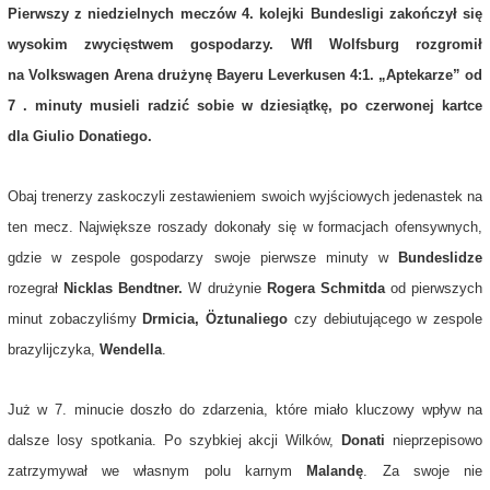
Pierwszy z niedzielnych meczów 4. kolejki Bundesligi zakończył się
wysokim zwycięstwem gospodarzy. Wfl Wolfsburg rozgromił
na Volkswagen Arena drużynę Bayeru Leverkusen 4:1. „Aptekarze” od
7 . minuty musieli radzić sobie w dziesiątkę, po czerwonej kartce
dla Giulio Donatiego.
Obaj trenerzy zaskoczyli zestawieniem swoich wyjściowych jedenastek na
ten mecz. Największe roszady dokonały się w formacjach ofensywnych,
gdzie w zespole gospodarzy swoje pierwsze minuty w
Bundeslidze
rozegrał
Nicklas Bendtner.
W drużynie
Rogera Schmitda
od pierwszych
minut zobaczyliśmy
Drmicia, Öztunaliego
czy debiutującego w zespole
brazylijczyka,
Wendella
.
Już w 7. minucie doszło do zdarzenia, które miało kluczowy wpływ na
dalsze losy spotkania. Po szybkiej akcji Wilków,
Donati
nieprzepisowo
zatrzymywał we własnym polu karnym
Malandę
. Za swoje nie