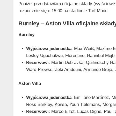
Poniżej przedstawiam oficjalne składy (wyjściowe 
rozpocznie się o 15:00 na stadionie Turf Moor.
Burnley – Aston Villa oficjalne skła
Burnley
Wyjściowa jedenastka
: Max Weiß, Maxime Es
Lesley Ugochukwu, Florentino, Hannibal Mejbr
Rezerwowi
: Martin Dubravka, Quilindschy H
Ward-Prowse, Zeki Amdouni, Armando Broja, J
Aston Villa
Wyjściowa jedenastka
: Emiliano Martínez, M
Ross Barkley, Konsa, Youri Tielemans, Morgan
Rezerwowi
: Marco Bizot, Lucas Digne, Pau T