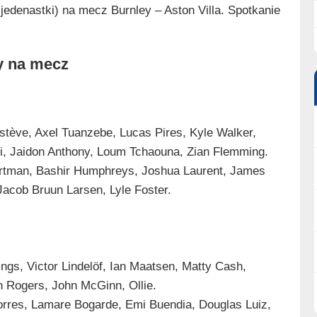
jedenastki) na mecz Burnley – Aston Villa. Spotkanie
dy na mecz
tève, Axel Tuanzebe, Lucas Pires, Kyle Walker,
i, Jaidon Anthony, Loum Tchaouna, Zian Flemming.
artman, Bashir Humphreys, Joshua Laurent, James
acob Bruun Larsen, Lyle Foster.
ings, Victor Lindelöf, Ian Maatsen, Matty Cash,
 Rogers, John McGinn, Ollie.
orres, Lamare Bogarde, Emi Buendia, Douglas Luiz,