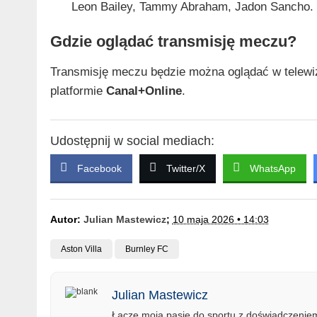
Leon Bailey, Tammy Abraham, Jadon Sancho.
Gdzie oglądać transmisję meczu?
Transmisję meczu będzie można oglądać w telewi
platformie
Canal+Online
.
Udostępnij w social mediach:
Facebook
Twitter/X
WhatsApp
Autor:
Julian Mastewicz
;
10 maja 2026 • 14:03
Aston Villa
Burnley FC
Julian Mastewicz
Łączę moją pasję do sportu z doświadczeniem 