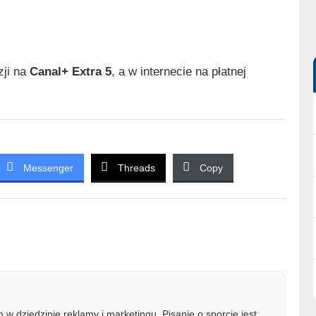
zji na
Canal+ Extra 5
, a w internecie na płatnej
Messenger
Threads
Copy
w dziedzinie reklamy i marketingu. Pisanie o sporcie jest