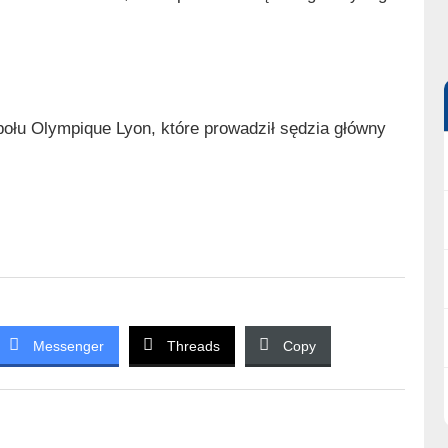
połu Olympique Lyon, które prowadził sędzia główny
Messenger
Threads
Copy