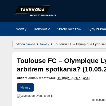
Skip
to
content
Newsy
Transmisje
Skróty meczów
Typy bukma
Strona główna
/
Newsy
/
Toulouse FC – Olympique Lyon sędz
Toulouse FC – Olympique Lyon sędzia meczu. Kto będzie
arbitrem spotkania? (10.05.
Autor:
Julian Mastewicz
;
10 maja 2026 • 14:03
Newsy
fot. ricoche