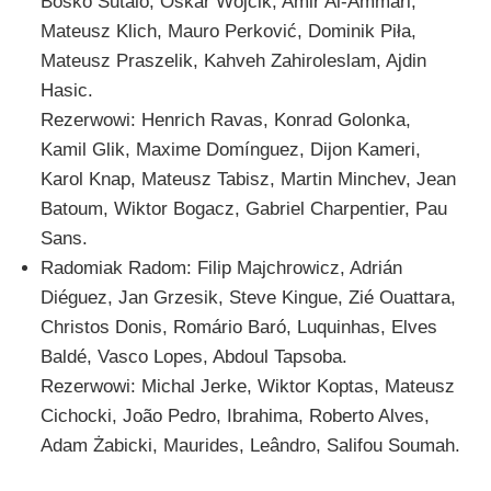
Boško Šutalo, Oskar Wójcik, Amir Al-Ammari,
Mateusz Klich, Mauro Perković, Dominik Piła,
Mateusz Praszelik, Kahveh Zahiroleslam, Ajdin
Hasic.
Rezerwowi: Henrich Ravas, Konrad Golonka,
Kamil Glik, Maxime Domínguez, Dijon Kameri,
Karol Knap, Mateusz Tabisz, Martin Minchev, Jean
Batoum, Wiktor Bogacz, Gabriel Charpentier, Pau
Sans.
Radomiak Radom: Filip Majchrowicz, Adrián
Diéguez, Jan Grzesik, Steve Kingue, Zié Ouattara,
Christos Donis, Romário Baró, Luquinhas, Elves
Baldé, Vasco Lopes, Abdoul Tapsoba.
Rezerwowi: Michal Jerke, Wiktor Koptas, Mateusz
Cichocki, João Pedro, Ibrahima, Roberto Alves,
Adam Żabicki, Maurides, Leândro, Salifou Soumah.