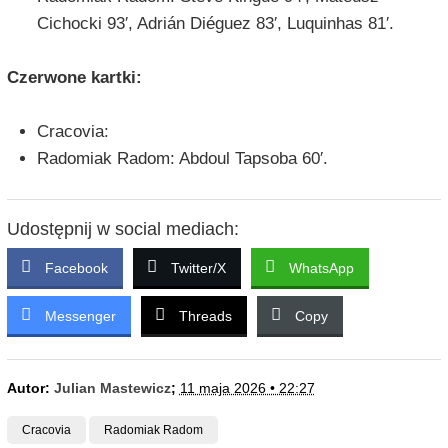
Cichocki 93′, Adrián Diéguez 83′, Luquinhas 81′.
Czerwone kartki:
Cracovia:
Radomiak Radom: Abdoul Tapsoba 60′.
Udostępnij w social mediach:
Facebook
Twitter/X
WhatsApp
Messenger
Threads
Copy
Autor:
Julian Mastewicz
;
11 maja 2026 • 22:27
Cracovia
Radomiak Radom