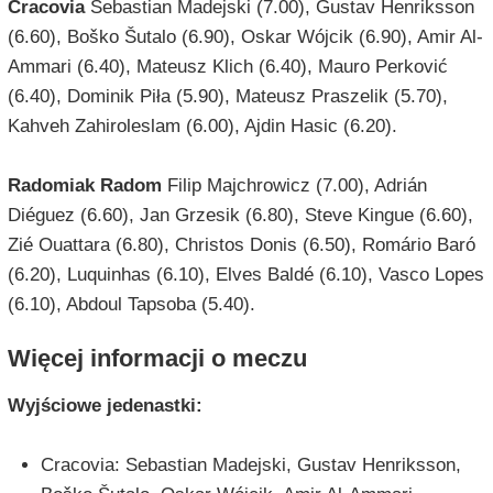
Cracovia
Sebastian Madejski (7.00), Gustav Henriksson
(6.60), Boško Šutalo (6.90), Oskar Wójcik (6.90), Amir Al-
Ammari (6.40), Mateusz Klich (6.40), Mauro Perković
(6.40), Dominik Piła (5.90), Mateusz Praszelik (5.70),
Kahveh Zahiroleslam (6.00), Ajdin Hasic (6.20).
Radomiak Radom
Filip Majchrowicz (7.00), Adrián
Diéguez (6.60), Jan Grzesik (6.80), Steve Kingue (6.60),
Zié Ouattara (6.80), Christos Donis (6.50), Romário Baró
(6.20), Luquinhas (6.10), Elves Baldé (6.10), Vasco Lopes
(6.10), Abdoul Tapsoba (5.40).
Więcej informacji o meczu
Wyjściowe jedenastki:
Cracovia: Sebastian Madejski, Gustav Henriksson,