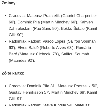
Zmiany:
Cracovia: Mateusz Praszelik (Gabriel Charpentier
66′), Dominik Piła (Martin Minchev 66′), Kahveh
Zahiroleslam (Pau Sans 80′), Boško Šutalo (Kamil
Glik 90′).
Radomiak Radom: Vasco Lopes (Salifou Soumah
63′), Elves Baldé (Roberto Alves 63′), Romário
Baró (Mateusz Cichocki 78′), Salifou Soumah
(Maurides 92′).
Żółte kartki:
Cracovia: Dominik Piła 31′, Mateusz Praszelik 50′,
Gustav Henriksson 57′, Martin Minchev 68′, Kamil
Glik 91′.
Radomiak Radom: Steve Kingue 94′, Mateusz