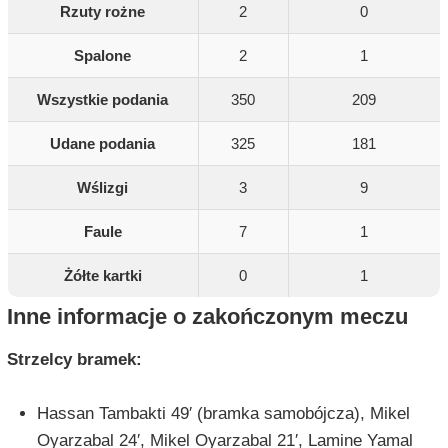
Rzuty rożne
2
0
Spalone
2
1
Wszystkie podania
350
209
Udane podania
325
181
Wślizgi
3
9
Faule
7
1
Żółte kartki
0
1
Inne informacje o zakończonym meczu
Strzelcy bramek:
Hassan Tambakti 49′ (bramka samobójcza), Mikel
Oyarzabal 24′, Mikel Oyarzabal 21′, Lamine Yamal