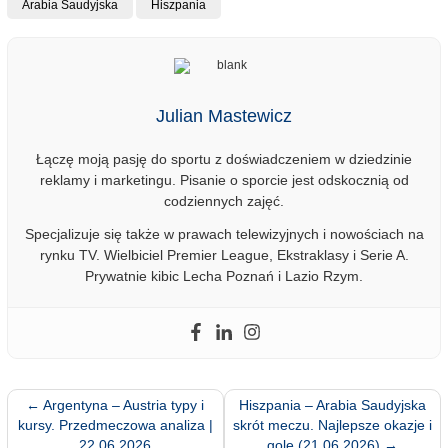
Arabia Saudyjska
Hiszpania
Julian Mastewicz
Łączę moją pasję do sportu z doświadczeniem w dziedzinie
reklamy i marketingu. Pisanie o sporcie jest odskocznią od
codziennych zajęć.
Specjalizuje się także w prawach telewizyjnych i nowościach na
rynku TV. Wielbiciel Premier League, Ekstraklasy i Serie A.
Prywatnie kibic Lecha Poznań i Lazio Rzym.
←
Argentyna – Austria typy i
Hiszpania – Arabia Saudyjska
kursy. Przedmeczowa analiza |
skrót meczu. Najlepsze okazje i
22.06.2026
gole (21.06.2026)
→