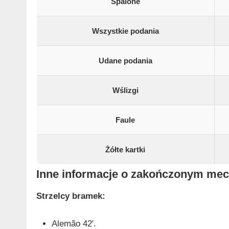
Spalone
Wszystkie podania
Udane podania
Wślizgi
Faule
Żółte kartki
Inne informacje o zakończonym me
Strzelcy bramek:
Alemão 42′.