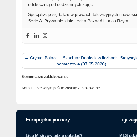
odskocznią od codziennych zajęć.
Specjalizuje się także w prawach telewizyjnych i nowości
Serie A. Prywatnie kibic Lecha Poznań i Lazio Rzym.
←
Crystal Palace – Szachtar Donieck w liczbach. Statystyk
pomeczowe (07.05.2026)
Komentarze zablokowane.
Komentarze w tym poście zostały zablokowane.
Europejskie puchary
Ligi zag
Liga Mistrzów gdzie oglądać?
MLS gdzi