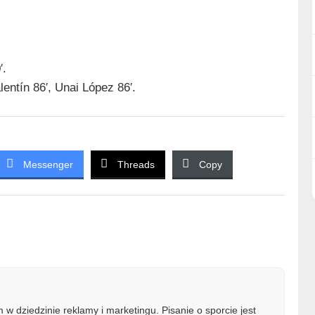
′.
entín 86′, Unai López 86′.
Messenger
Threads
Copy
w dziedzinie reklamy i marketingu. Pisanie o sporcie jest