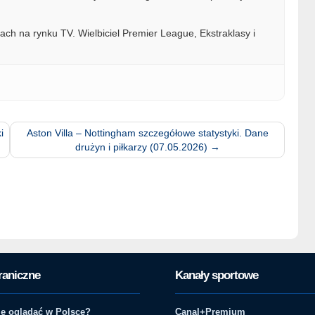
ach na rynku TV. Wielbiciel Premier League, Ekstraklasy i
i
Aston Villa – Nottingham szczegółowe statystyki. Dane
drużyn i piłkarzy (07.05.2026)
→
raniczne
Kanały sportowe
e oglądać w Polsce?
Canal+Premium