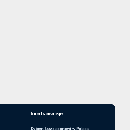
Inne transmisje
Dziennikarze sportowi w Polsce