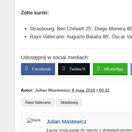
Żółte kartki:
Strasbourg: Ben Chilwell 25′, Diego Moreira 80
Rayo Vallecano: Augusto Batalla 88′, Óscar Val
Udostępnij w social mediach:
Facebook
Twitter/X
WhatsApp
Autor:
Julian Mastewicz
;
8 maja 2026 • 00:42
Rayo Vallecano
Strasbourg
Julian Mastewicz
Łączę moją pasję do sportu z doświadczeniem 