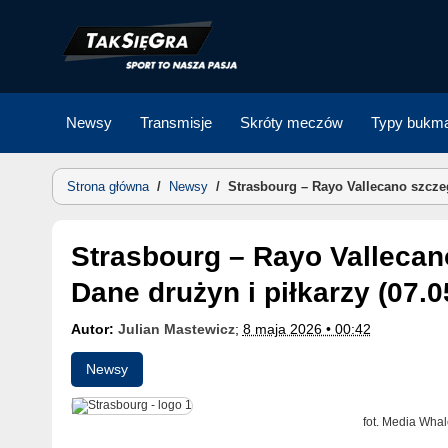
Skip
to
content
Newsy
Transmisje
Skróty meczów
Typy bukma
Strona główna
/
Newsy
/
Strasbourg – Rayo Vallecano szczeg
Strasbourg – Rayo Vallecano szczegółowe statystyki.
Dane drużyn i piłkarzy (07.0
Autor:
Julian Mastewicz
;
8 maja 2026 • 00:42
Newsy
fot. Media Whal