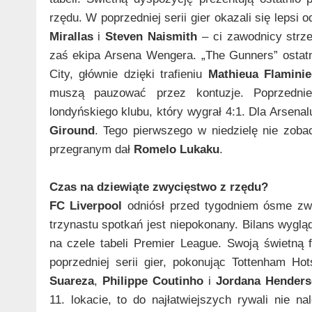
rzędu. W poprzedniej serii gier okazali się lepsi
Mirallas
i
Steven Naismith
– ci zawodnicy strze
zaś ekipa Arsena Wengera. „The Gunners” ostatn
City, głównie dzięki trafieniu
Mathieua Flamini
muszą pauzować przez kontuzje. Poprzednie
londyńskiego klubu, który wygrał 4:1. Dla Arsenalu
Giround
. Tego pierwszego w niedzielę nie zoba
przegranym dał
Romelo Lukaku
.
Czas na dziewiąte zwycięstwo z rzędu?
FC Liverpool
odniósł przed tygodniem ósme zwy
trzynastu spotkań jest niepokonany. Bilans wyglą
na czele tabeli Premier League. Swoją świetną 
poprzedniej serii gier, pokonując Tottenham H
Suareza
,
Philippe Coutinho
i
Jordana Henders
11. lokacie, to do najłatwiejszych rywali nie 