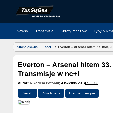
Skip
to
content
Newsy
Transmisje
Skróty meczów
Typy bukma
Strona główna
/
Canal+
/
Everton – Arsenal hitem 33. kolejk
Everton – Arsenal hitem 33. kolejki Premier League.
Transmisje w nc+!
Autor:
Nikodem Potocki
;
4 kwietnia 2014 • 22:05
Canal+
Piłka Nożna
Premier League