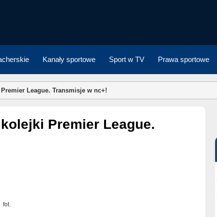
cherskie
Kanały sportowe
Sport w TV
Prawa sportowe
i Premier League. Transmisje w nc+!
fot.