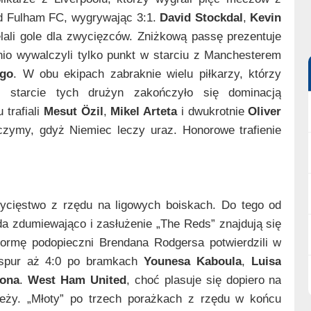
 od Fulham FC, wygrywając 3:1.
David Stockdal
,
Kevin
lali gole dla zwycięzców. Zniżkową passę prezentuje
io wywalczyli tylko punkt w starciu z Manchesterem
ego
. W obu ekipach zabraknie wielu piłkarzy, którzy
 starcie tych drużyn zakończyło się dominacją
 trafiali
Mesut Özil
,
Mikel Arteta
i dwukrotnie
Oliver
czymy, gdyż Niemiec leczy uraz. Honorowe trafienie
cięstwo z rzędu na ligowych boiskach. Do tego od
da zdumiewająco i zasłużenie „The Reds” znajdują się
formę podopieczni Brendana Rodgersa potwierdzili w
otspur aż 4:0 po bramkach
Younesa Kaboula
,
Luisa
ona
.
West Ham United
, choć plasuje się dopiero na
należy. „Młoty” po trzech porażkach z rzędu w końcu