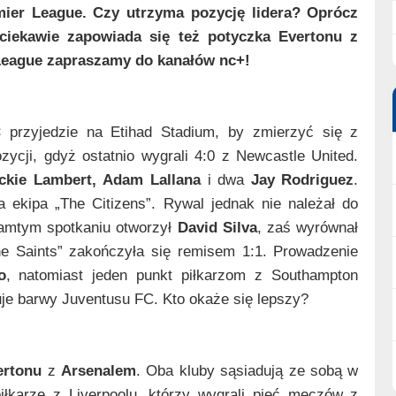
emier League. Czy utrzyma pozycję lidera? Oprócz
iekawie zapowiada się też potyczka Evertonu z
 League zapraszamy do kanałów nc+!
C
przyjedzie na Etihad Stadium, by zmierzyć się z
zycji, gdyż ostatnio wygrali 4:0 z Newcastle United.
ckie Lambert,
Adam Lallana
i dwa
Jay Rodriguez
.
 ekipa „The Citizens”. Rywal jednak nie należał do
tamtym spotkaniu otworzył
David Silva
, zaś wyrównał
The Saints” zakończyła się remisem 1:1. Prowadzenie
o
, natomiast jeden punkt piłkarzom z Southampton
uje barwy Juventusu FC. Kto okaże się lepszy?
ertonu
z
Arsenalem
. Oba kluby sąsiadują ze sobą w
piłkarze z Liverpoolu, którzy wygrali pięć meczów z