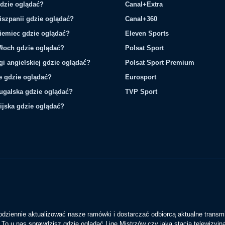
gdzie oglądać?
Canal+Extra
iszpanii gdzie oglądać?
Canal+360
iemiec gdzie oglądać?
Eleven Sports
łoch gdzie oglądać?
Polsat Sport
gi angielskiej gdzie oglądać?
Polsat Sport Premium
ie gdzie oglądać?
Eurosport
tugalska gdzie oglądać?
TVP Sport
ijska gdzie oglądać?
codziennie aktualizować nasze ramówki i dostarczać odbiorcą aktualne transmi
To u nas sprawdzisz gdzie oglądać Ligę Mistrzów czy jaka stacja telewizyjn