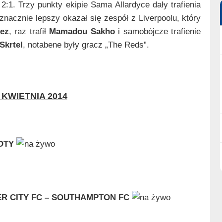
2:1. Trzy punkty ekipie Sama Allardyce dały trafienia
 znacznie lepszy okazał się zespół z Liverpoolu, który
rez
, raz trafił
Mamadou Sakho
i samobójcze trafienie
Skrtel
, notabene były gracz „The Reds”.
 KWIETNIA 2014
OTY
R CITY FC – SOUTHAMPTON FC