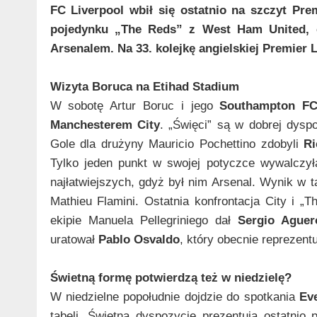
FC Liverpool wbił się ostatnio na szczyt Pr
pojedynku „The Reds” z West Ham United, c
Arsenalem. Na 33. kolejkę angielskiej Premier
Wizyta Boruca na Etihad Stadium
W sobotę Artur Boruc i jego
Southampton F
Manchesterem City
. „Święci” są w dobrej dyspo
Gole dla drużyny Mauricio Pochettino zdobyli
Ri
Tylko jeden punkt w swojej potyczce wywalczyła
najłatwiejszych, gdyż był nim Arsenal. Wynik w 
Mathieu Flamini. Ostatnia konfrontacja City i „
ekipie Manuela Pellegriniego dał
Sergio Aguer
uratował
Pablo Osvaldo
, który obecnie reprezent
Świetną formę potwierdzą też w niedzielę?
W niedzielne popołudnie dojdzie do spotkania
Ev
tabeli. Świetną dyspozycję prezentują ostatnio 