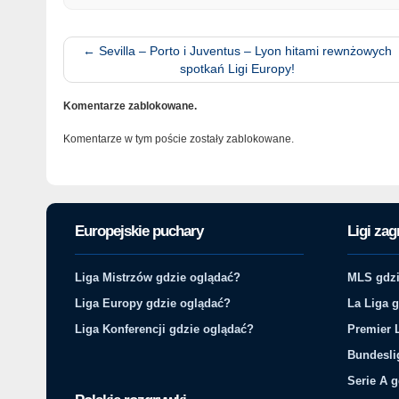
←
Sevilla – Porto i Juventus – Lyon hitami rewnżowych
spotkań Ligi Europy!
Komentarze zablokowane.
Komentarze w tym poście zostały zablokowane.
Europejskie puchary
Ligi zag
Liga Mistrzów gdzie oglądać?
MLS gdzi
Liga Europy gdzie oglądać?
La Liga 
Liga Konferencji gdzie oglądać?
Premier 
Bundesli
Serie A 