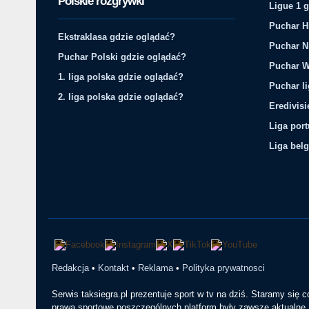
Polskie rozgrywki
Ligue 1 
Puchar H
Ekstraklasa gdzie oglądać?
Puchar N
Puchar Polski gdzie oglądać?
Puchar W
1. liga polska gdzie oglądać?
Puchar li
2. liga polska gdzie oglądać?
Eredivis
Liga por
Liga belg
Redakcja
•
Kontakt
•
Reklama
•
Polityka prywatnosci
Serwis taksiegra.pl prezentuje sport w tv na dziś. Staramy się 
prawa sportowe poszczególnych platform były zawsze aktualne. 